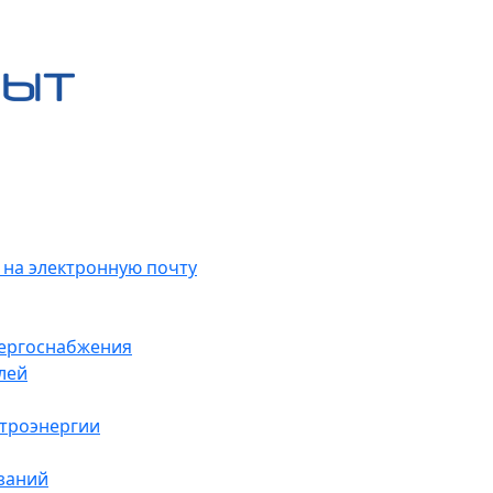
 на электронную почту
нергоснабжения
лей
ктроэнергии
заний