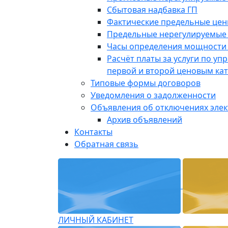
Сбытовая надбавка ГП
Фактические предельные це
Предельные нерегулируемые
Часы определения мощности 
Расчёт платы за услуги по у
первой и второй ценовым ка
Типовые формы договоров
Уведомления о задолженности
Объявления об отключениях эле
Архив объявлений
Контакты
Обратная связь
ЛИЧНЫЙ КАБИНЕТ