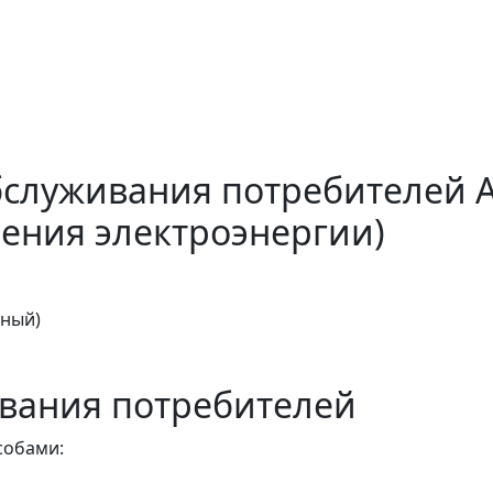
бслуживания потребителей 
ения электроэнергии)
тный)
вания потребителей
собами: