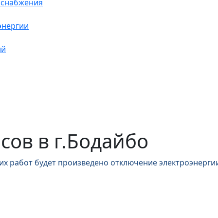
оснабжения
энергии
ий
асов в г.Бодайбо
их работ будет произведено отключение электроэнергии