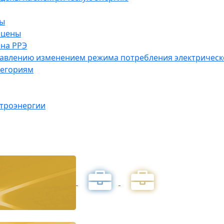
ны
 цены
на РРЭ
правлению изменением режима потребления электричес
тегориям
ктроэнергии