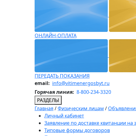
ОНЛАЙН-ОПЛАТА
ПЕРЕДАТЬ ПОКАЗАНИЯ
email:
info@vitimenergosbyt.ru
Горячая линия:
8-800-234-3320
РАЗДЕЛЫ
Главная
/
Физическим лицам
/
Объявления
Личный кабинет
Заявление по доставке квитанции на
Типовые формы договоров