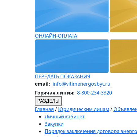
ОНЛАЙН-ОПЛАТА
ПЕРЕДАТЬ ПОКАЗАНИЯ
email:
info@vitimenergosbyt.ru
Горячая линия:
8-800-234-3320
РАЗДЕЛЫ
Главная
/
Юридическим лицам
/
Объявлен
Личный кабинет
Закупки
Порядок заключения договора энерг