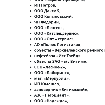
ИП Петров,
ООО Даксиб,
ООО Копыловский,
ЧП Федорин,
ООО «Ленгео»,
ООО «Катспецсервис»,
ООО «Опт – сервис»,
АО «Полюс Логистика»,
объекты «Верхнеленского речного
нефтебаза «Ист Трейд»,
объекты ЗАО «а/с Витим»,
СОК «Лесное-2»,
ООО «Лабиринт»,
маг. «Меркурий»,
ИП Юмашев,
заповедник «Витимский»,
АЗС «Негоциант»,
ООО «Надежда»,