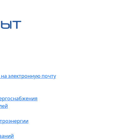
 на электронную почту
нергоснабжения
лей
ктроэнергии
заний