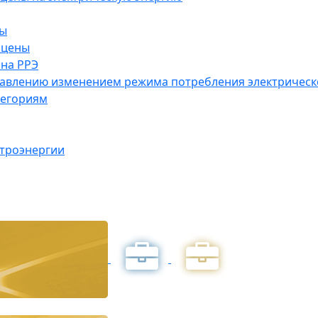
ны
 цены
на РРЭ
правлению изменением режима потребления электричес
тегориям
ктроэнергии