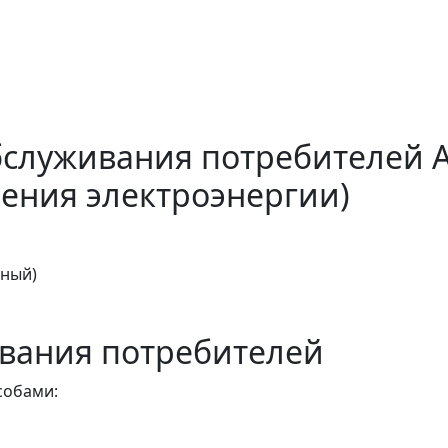
бслуживания потребителей 
ения электроэнергии)
тный)
вания потребителей
собами: