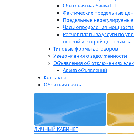
Сбытовая надбавка ГП
Фактические предельные це
Предельные нерегулируемые
Часы определения мощности 
Расчёт платы за услуги по у
первой и второй ценовым ка
Типовые формы договоров
Уведомления о задолженности
Объявления об отключениях эле
Архив объявлений
Контакты
Обратная связь
ЛИЧНЫЙ КАБИНЕТ