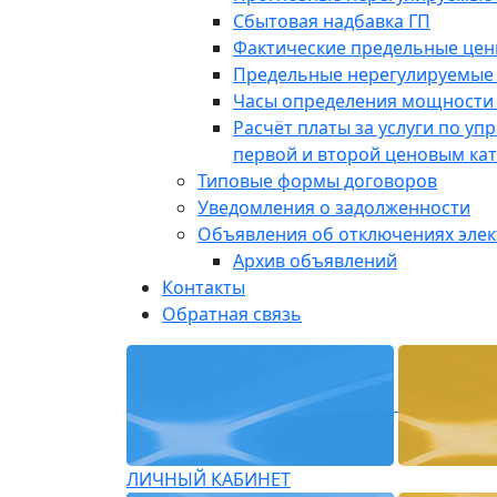
Сбытовая надбавка ГП
Фактические предельные це
Предельные нерегулируемые
Часы определения мощности 
Расчёт платы за услуги по у
первой и второй ценовым ка
Типовые формы договоров
Уведомления о задолженности
Объявления об отключениях эле
Архив объявлений
Контакты
Обратная связь
ЛИЧНЫЙ КАБИНЕТ