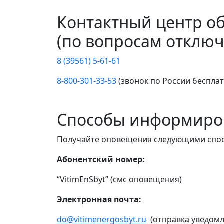
Контактный центр о
(по вопросам отключ
8 (39561) 5-61-61
8-800-301-33-53
(звонок по России беспла
Способы информиро
Получайте оповещения следующими спо
Абонентский номер:
“VitimEnSbyt” (смс оповещения)
Электронная почта:
do@vitimenergosbyt.ru
(отправка уведомл