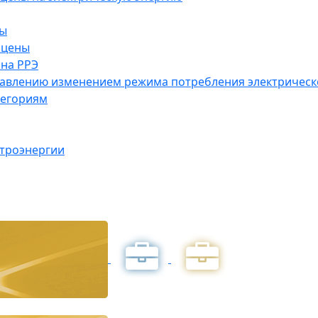
ны
 цены
на РРЭ
правлению изменением режима потребления электричес
тегориям
ктроэнергии