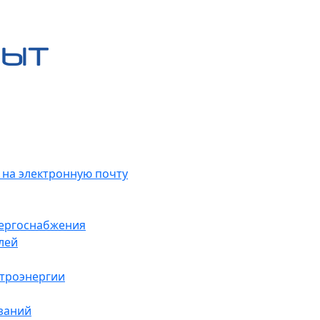
 на электронную почту
нергоснабжения
лей
ктроэнергии
заний