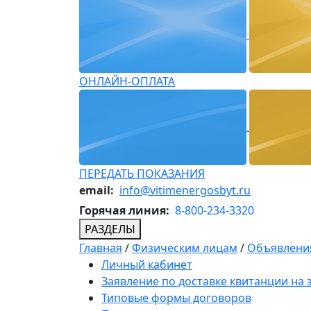
ОНЛАЙН-ОПЛАТА
ПЕРЕДАТЬ ПОКАЗАНИЯ
email:
info@vitimenergosbyt.ru
Горячая линия:
8-800-234-3320
РАЗДЕЛЫ
Главная
/
Физическим лицам
/
Объявления
Личный кабинет
Заявление по доставке квитанции на
Типовые формы договоров