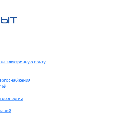
 на электронную почту
нергоснабжения
лей
ктроэнергии
заний