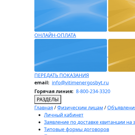
ОНЛАЙН-ОПЛАТА
ПЕРЕДАТЬ ПОКАЗАНИЯ
email:
info@vitimenergosbyt.ru
Горячая линия:
8-800-234-3320
РАЗДЕЛЫ
Главная
/
Физическим лицам
/
Объявления
Личный кабинет
Заявление по доставке квитанции на
Типовые формы договоров