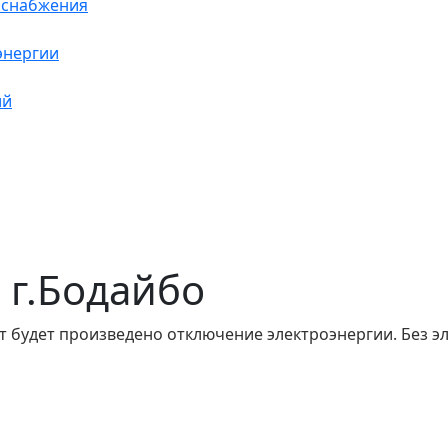
оснабжения
энергии
ий
в г.Бодайбо
т будет произведено отключение электроэнергии. Без э