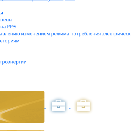
ны
 цены
на РРЭ
правлению изменением режима потребления электричес
тегориям
ктроэнергии