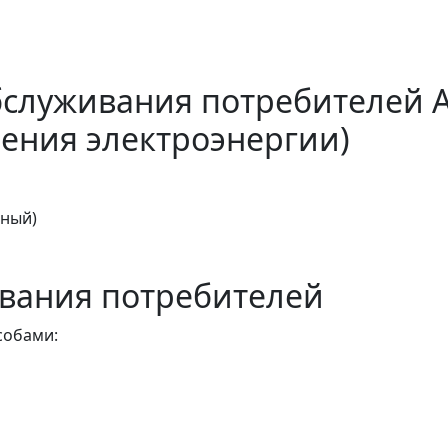
бслуживания потребителей 
ения электроэнергии)
тный)
вания потребителей
собами: