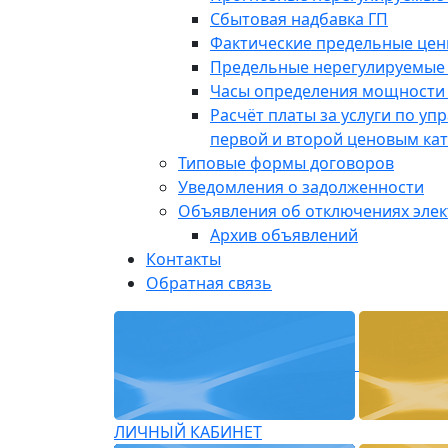
Сбытовая надбавка ГП
Фактические предельные це
Предельные нерегулируемые
Часы определения мощности 
Расчёт платы за услуги по у
первой и второй ценовым ка
Типовые формы договоров
Уведомления о задолженности
Объявления об отключениях эле
Архив объявлений
Контакты
Обратная связь
ЛИЧНЫЙ КАБИНЕТ