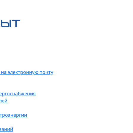
 на электронную почту
нергоснабжения
лей
ктроэнергии
заний