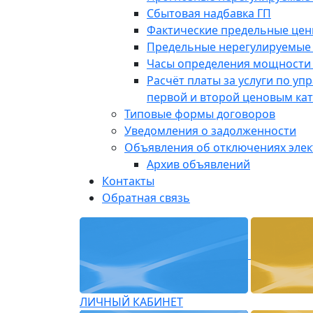
Сбытовая надбавка ГП
Фактические предельные це
Предельные нерегулируемые
Часы определения мощности 
Расчёт платы за услуги по у
первой и второй ценовым ка
Типовые формы договоров
Уведомления о задолженности
Объявления об отключениях эле
Архив объявлений
Контакты
Обратная связь
ЛИЧНЫЙ КАБИНЕТ