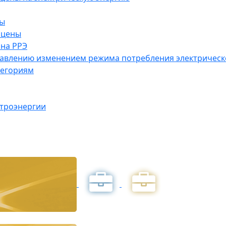
ны
 цены
на РРЭ
правлению изменением режима потребления электричес
тегориям
ктроэнергии