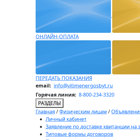
ОНЛАЙН-ОПЛАТА
ПЕРЕДАТЬ ПОКАЗАНИЯ
email:
info@vitimenergosbyt.ru
Горячая линия:
8-800-234-3320
РАЗДЕЛЫ
Главная
/
Физическим лицам
/
Объявления
Личный кабинет
Заявление по доставке квитанции на
Типовые формы договоров