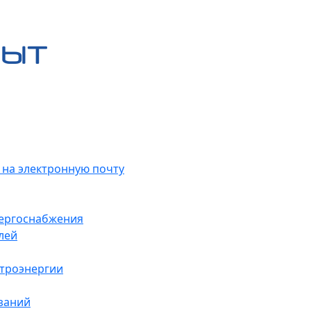
 на электронную почту
нергоснабжения
лей
ктроэнергии
заний