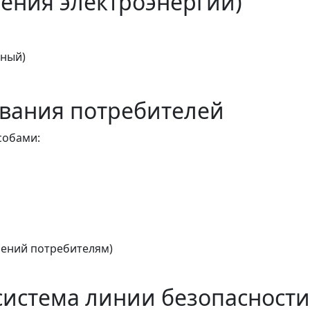
ения электроэнергии)
тный)
вания потребителей
собами:
ений потребителям)
истема линии безопасности