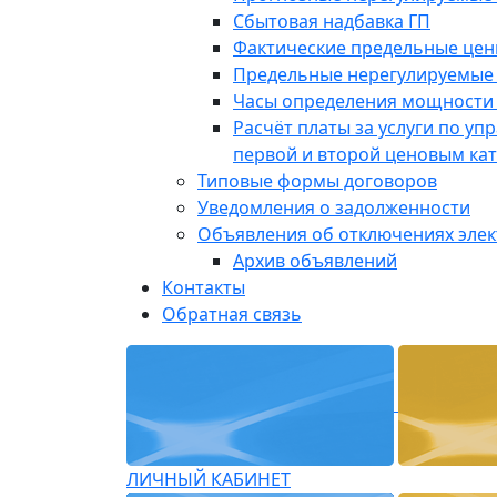
Сбытовая надбавка ГП
Фактические предельные це
Предельные нерегулируемые
Часы определения мощности 
Расчёт платы за услуги по у
первой и второй ценовым ка
Типовые формы договоров
Уведомления о задолженности
Объявления об отключениях эле
Архив объявлений
Контакты
Обратная связь
ЛИЧНЫЙ КАБИНЕТ