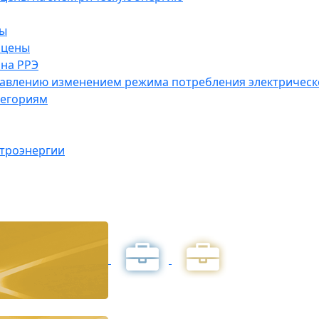
ны
 цены
на РРЭ
правлению изменением режима потребления электричес
тегориям
ктроэнергии