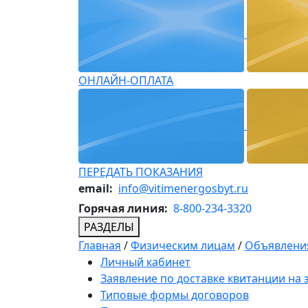
ОНЛАЙН-ОПЛАТА
ПЕРЕДАТЬ ПОКАЗАНИЯ
email:
info@vitimenergosbyt.ru
Горячая линия:
8-800-234-3320
РАЗДЕЛЫ
Главная
/
Физическим лицам
/
Объявления
Личный кабинет
Заявление по доставке квитанции на
Типовые формы договоров