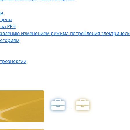
ны
 цены
на РРЭ
правлению изменением режима потребления электричес
тегориям
ктроэнергии