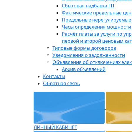
Сбытовая надбавка ГП
Фактические предельные це
Предельные нерегулируемые
Часы определения мощности 
Расчёт платы за услуги по у
первой и второй ценовым ка
Типовые формы договоров
Уведомления о задолженности
Объявления об отключениях эле
Архив объявлений
Контакты
Обратная связь
ЛИЧНЫЙ КАБИНЕТ