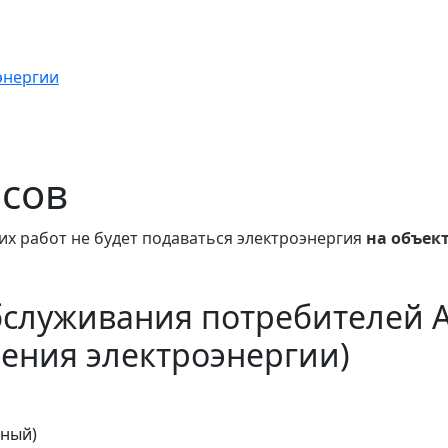
энергии
асов
их работ не будет подаваться электроэнергия
на объек
бслуживания потребителей 
ения электроэнергии)
тный)