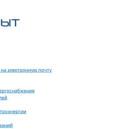
 на электронную почту
нергоснабжения
лей
ктроэнергии
заний