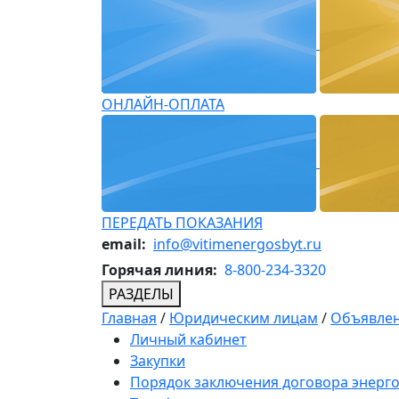
ОНЛАЙН-ОПЛАТА
ПЕРЕДАТЬ ПОКАЗАНИЯ
email:
info@vitimenergosbyt.ru
Горячая линия:
8-800-234-3320
РАЗДЕЛЫ
Главная
/
Юридическим лицам
/
Объявлен
Личный кабинет
Закупки
Порядок заключения договора энерг