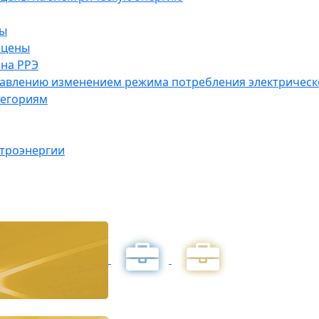
ны
 цены
на РРЭ
правлению изменением режима потребления электричес
тегориям
ктроэнергии