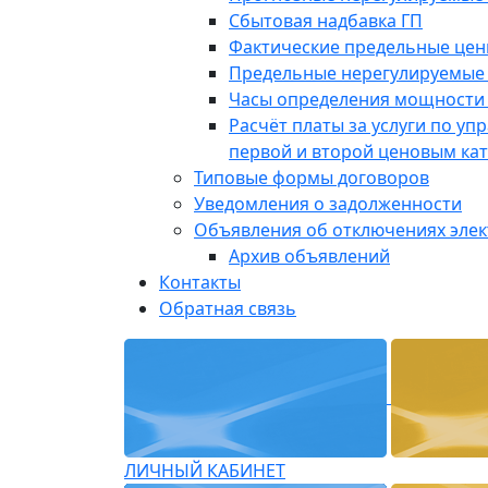
Сбытовая надбавка ГП
Фактические предельные це
Предельные нерегулируемые
Часы определения мощности 
Расчёт платы за услуги по у
первой и второй ценовым ка
Типовые формы договоров
Уведомления о задолженности
Объявления об отключениях эле
Архив объявлений
Контакты
Обратная связь
ЛИЧНЫЙ КАБИНЕТ