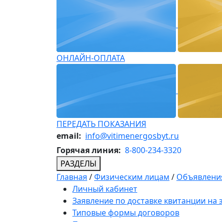
ОНЛАЙН-ОПЛАТА
ПЕРЕДАТЬ ПОКАЗАНИЯ
email:
info@vitimenergosbyt.ru
Горячая линия:
8-800-234-3320
РАЗДЕЛЫ
Главная
/
Физическим лицам
/
Объявления
Личный кабинет
Заявление по доставке квитанции на
Типовые формы договоров