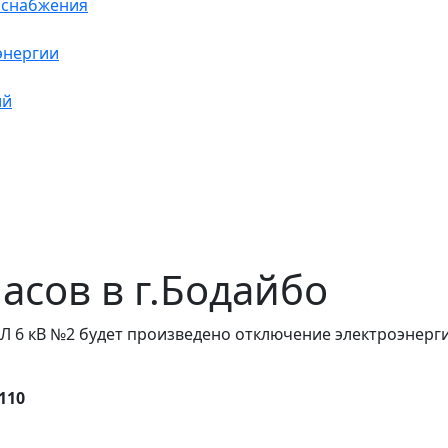
оснабжения
энергии
ий
часов в г.Бодайбо
Л 6 кВ №2 будет произведено отключение электроэнерги
.110