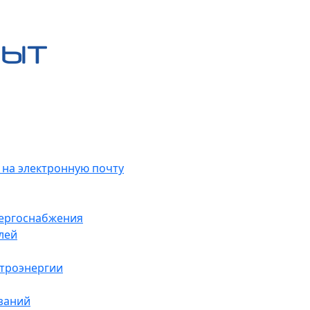
 на электронную почту
нергоснабжения
лей
ктроэнергии
заний