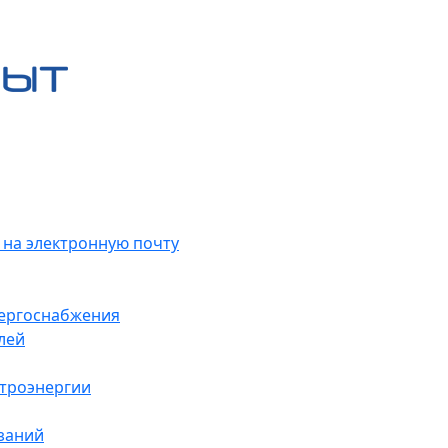
 на электронную почту
нергоснабжения
лей
ктроэнергии
заний