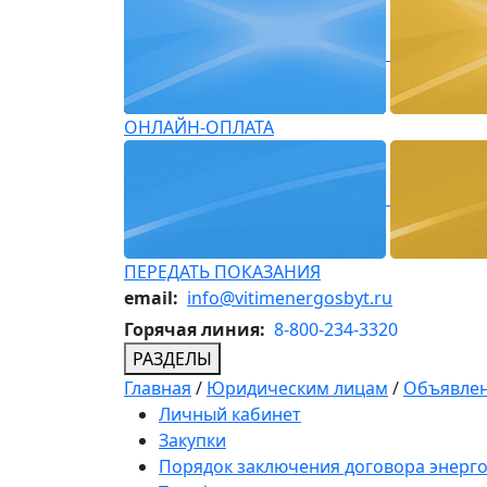
ОНЛАЙН-ОПЛАТА
ПЕРЕДАТЬ ПОКАЗАНИЯ
email:
info@vitimenergosbyt.ru
Горячая линия:
8-800-234-3320
РАЗДЕЛЫ
Главная
/
Юридическим лицам
/
Объявлен
Личный кабинет
Закупки
Порядок заключения договора энерг