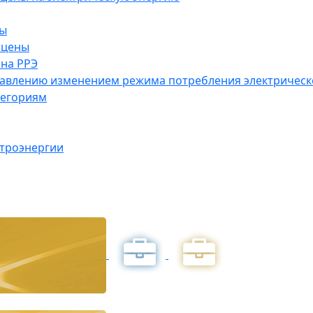
ны
 цены
на РРЭ
правлению изменением режима потребления электричес
тегориям
ктроэнергии