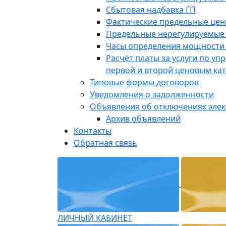
Сбытовая надбавка ГП
Фактические предельные це
Предельные нерегулируемые
Часы определения мощности 
Расчёт платы за услуги по у
первой и второй ценовым ка
Типовые формы договоров
Уведомления о задолженности
Объявления об отключениях эле
Архив объявлений
Контакты
Обратная связь
ЛИЧНЫЙ КАБИНЕТ