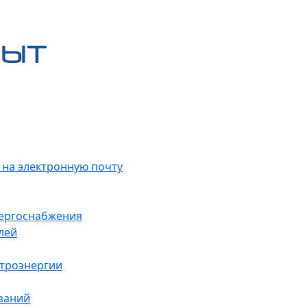
 на электронную почту
нергоснабжения
лей
ктроэнергии
заний