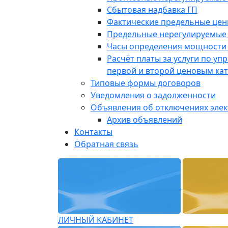
Сбытовая надбавка ГП
Фактические предельные це
Предельные нерегулируемые
Часы определения мощности 
Расчёт платы за услуги по у
первой и второй ценовым ка
Типовые формы договоров
Уведомления о задолженности
Объявления об отключениях эле
Архив объявлений
Контакты
Обратная связь
ЛИЧНЫЙ КАБИНЕТ