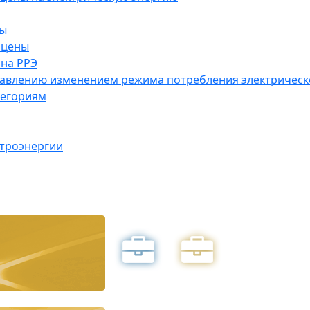
ны
 цены
на РРЭ
правлению изменением режима потребления электричес
тегориям
ктроэнергии