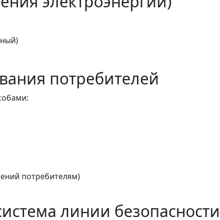
ения электроэнергии)
тный)
вания потребителей
собами:
ений потребителям)
истема линии безопасности