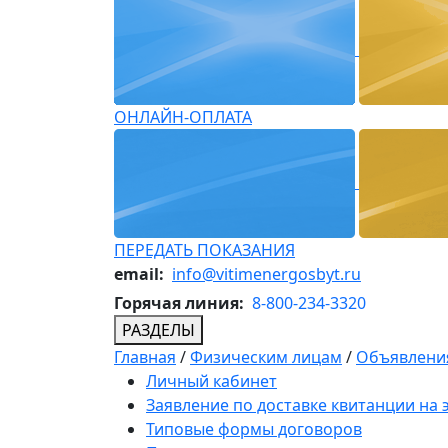
ОНЛАЙН-ОПЛАТА
ПЕРЕДАТЬ ПОКАЗАНИЯ
email:
info@vitimenergosbyt.ru
Горячая линия:
8-800-234-3320
РАЗДЕЛЫ
Главная
/
Физическим лицам
/
Объявления
Личный кабинет
Заявление по доставке квитанции на
Типовые формы договоров