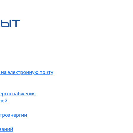
 на электронную почту
нергоснабжения
лей
ктроэнергии
заний