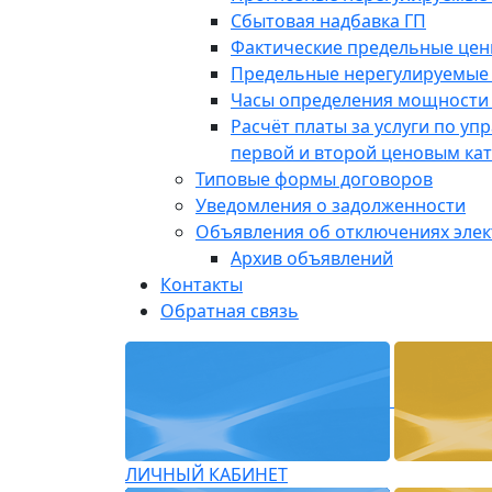
Сбытовая надбавка ГП
Фактические предельные це
Предельные нерегулируемые
Часы определения мощности 
Расчёт платы за услуги по у
первой и второй ценовым ка
Типовые формы договоров
Уведомления о задолженности
Объявления об отключениях эле
Архив объявлений
Контакты
Обратная связь
ЛИЧНЫЙ КАБИНЕТ