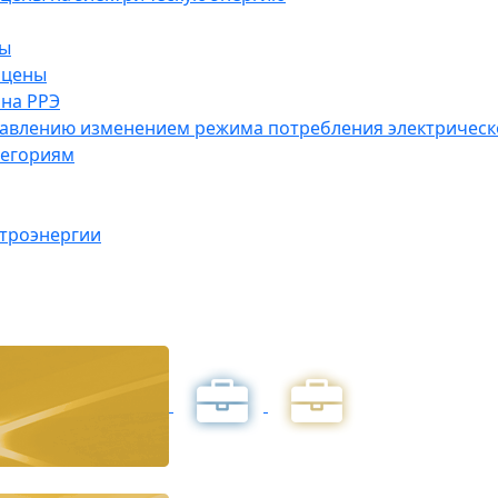
ны
 цены
на РРЭ
правлению изменением режима потребления электричес
тегориям
ктроэнергии