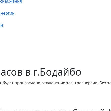
оснабжения
энергии
ий
часов в г.Бодайбо
т будет произведено отключение электроэнергии. Без э