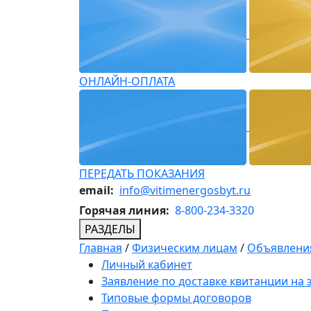
ОНЛАЙН-ОПЛАТА
ПЕРЕДАТЬ ПОКАЗАНИЯ
email:
info@vitimenergosbyt.ru
Горячая линия:
8-800-234-3320
РАЗДЕЛЫ
Главная
/
Физическим лицам
/
Объявления
Личный кабинет
Заявление по доставке квитанции на
Типовые формы договоров