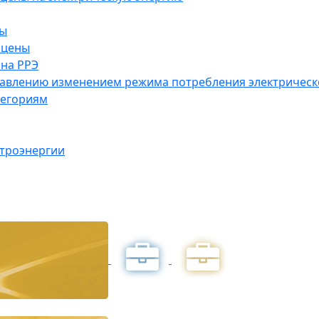
ны
 цены
на РРЭ
правлению изменением режима потребления электричес
тегориям
ктроэнергии