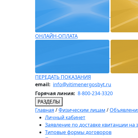
ОНЛАЙН-ОПЛАТА
ПЕРЕДАТЬ ПОКАЗАНИЯ
email:
info@vitimenergosbyt.ru
Горячая линия:
8-800-234-3320
РАЗДЕЛЫ
Главная
/
Физическим лицам
/
Объявления
Личный кабинет
Заявление по доставке квитанции на
Типовые формы договоров