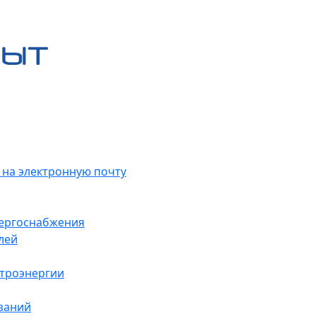
 на электронную почту
нергоснабжения
лей
ктроэнергии
заний