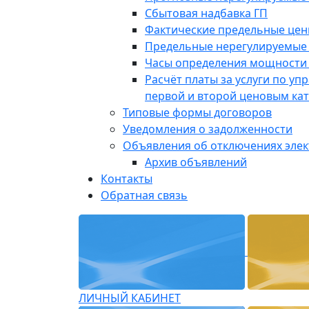
Сбытовая надбавка ГП
Фактические предельные це
Предельные нерегулируемые
Часы определения мощности 
Расчёт платы за услуги по у
первой и второй ценовым ка
Типовые формы договоров
Уведомления о задолженности
Объявления об отключениях эле
Архив объявлений
Контакты
Обратная связь
ЛИЧНЫЙ КАБИНЕТ