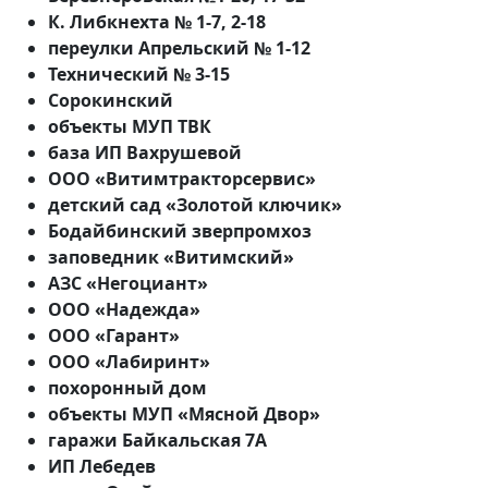
К. Либкнехта № 1-7, 2-18
переулки Апрельский № 1-12
Технический № 3-15
Сорокинский
объекты МУП ТВК
база ИП Вахрушевой
ООО «Витимтракторсервис»
детский сад «Золотой ключик»
Бодайбинский зверпромхоз
заповедник «Витимский»
АЗС «Негоциант»
ООО «Надежда»
ООО «Гарант»
ООО «Лабиринт»
похоронный дом
объекты МУП «Мясной Двор»
гаражи Байкальская 7А
ИП Лебедев