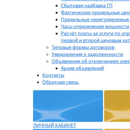
Сбытовая надбавка ГП
Фактические предельные це
Предельные нерегулируемые
Часы определения мощности 
Расчёт платы за услуги по у
первой и второй ценовым ка
Типовые формы договоров
Уведомления о задолженности
Объявления об отключениях эле
Архив объявлений
Контакты
Обратная связь
ЛИЧНЫЙ КАБИНЕТ