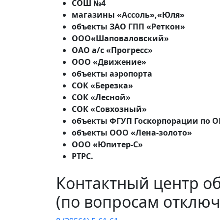
СОШ №4
магазины «Ассоль»,«Юля»
объекты ЗАО ГПП «Реткон»
ООО«Шаповаловский»
ОАО а/с «Прогресс»
ООО «Движение»
объекты аэропорта
СОК «Березка»
СОК «Лесной»
СОК «Совхозный»
объекты ФГУП Госкорпорации по 
объекты ООО «Лена-золото»
ООО «Юпитер-С»
РТРС.
Контактный центр о
(по вопросам отключ