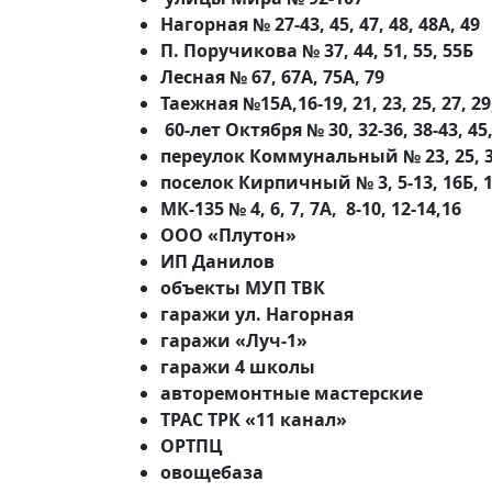
Нагорная № 27-43, 45, 47, 48, 48А, 49
П. Поручикова № 37, 44, 51, 55, 55Б
Лесная № 67, 67А, 75А, 79
Таежная №15А,16-19, 21, 23, 25, 27, 29
60-лет Октября № 30, 32-36, 38-43, 45, 
переулок Коммунальный № 23, 25, 
поселок Кирпичный № 3, 5-13, 16Б, 19
МК-135 № 4, 6, 7, 7А, 8-10, 12-14,16
ООО «Плутон»
ИП Данилов
объекты МУП ТВК
гаражи ул. Нагорная
гаражи «Луч-1»
гаражи 4 школы
авторемонтные мастерские
ТРАС ТРК «11 канал»
ОРТПЦ
овощебаза