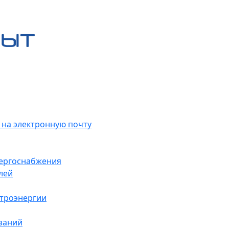
 на электронную почту
нергоснабжения
лей
ктроэнергии
заний