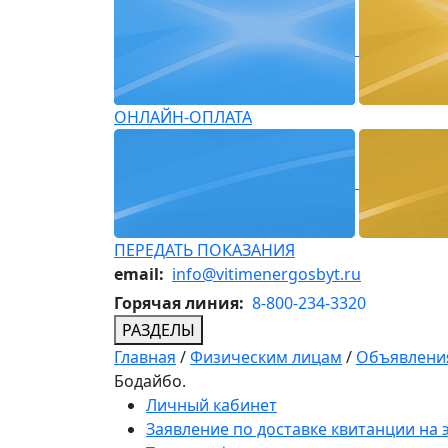
ОНЛАЙН-ОПЛАТА
ПЕРЕДАТЬ ПОКАЗАНИЯ
email:
info@vitimenergosbyt.ru
Горячая линия:
8-800-234-3320
РАЗДЕЛЫ
Главная
/
Физическим лицам
/
Объявления
Бодайбо.
Личный кабинет
Заявление по доставке квитанции на