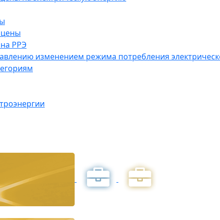
ны
 цены
на РРЭ
правлению изменением режима потребления электричес
тегориям
ктроэнергии