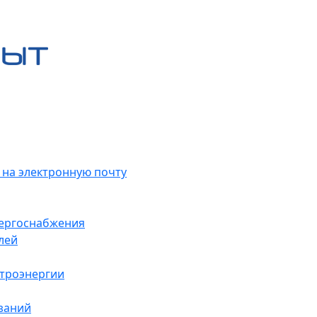
 на электронную почту
нергоснабжения
лей
ктроэнергии
заний