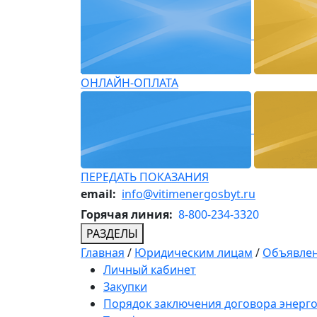
ОНЛАЙН-ОПЛАТА
ПЕРЕДАТЬ ПОКАЗАНИЯ
email:
info@vitimenergosbyt.ru
Горячая линия:
8-800-234-3320
РАЗДЕЛЫ
Главная
/
Юридическим лицам
/
Объявлен
Личный кабинет
Закупки
Порядок заключения договора энерг