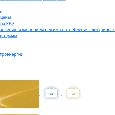
ны
 цены
на РРЭ
правлению изменением режима потребления электричес
тегориям
ктроэнергии