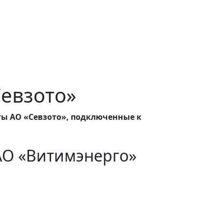
Севзото»
ты АО «Севзото», подключенные к
АО «Витимэнерго»