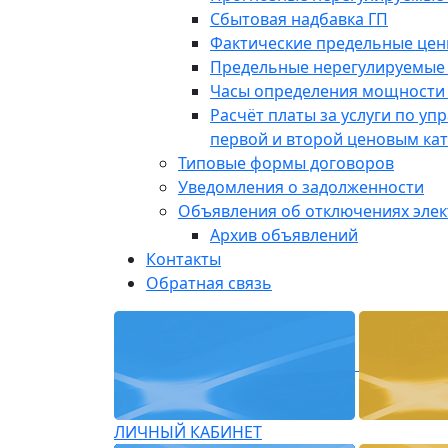
Сбытовая надбавка ГП
Фактические предельные це
Предельные нерегулируемые
Часы определения мощности 
Расчёт платы за услуги по у
первой и второй ценовым ка
Типовые формы договоров
Уведомления о задолженности
Объявления об отключениях эле
Архив объявлений
Контакты
Обратная связь
ЛИЧНЫЙ КАБИНЕТ