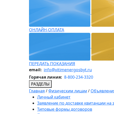
ОНЛАЙН-ОПЛАТА
ПЕРЕДАТЬ ПОКАЗАНИЯ
email:
info@vitimenergosbyt.ru
Горячая линия:
8-800-234-3320
РАЗДЕЛЫ
Главная
/
Физическим лицам
/
Объявления
Личный кабинет
Заявление по доставке квитанции на
Типовые формы договоров