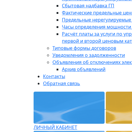
Сбытовая надбавка ГП
Фактические предельные це
Предельные нерегулируемые
Часы определения мощности 
Расчёт платы за услуги по у
первой и второй ценовым ка
Типовые формы договоров
Уведомления о задолженности
Объявления об отключениях эле
Архив объявлений
Контакты
Обратная связь
ЛИЧНЫЙ КАБИНЕТ