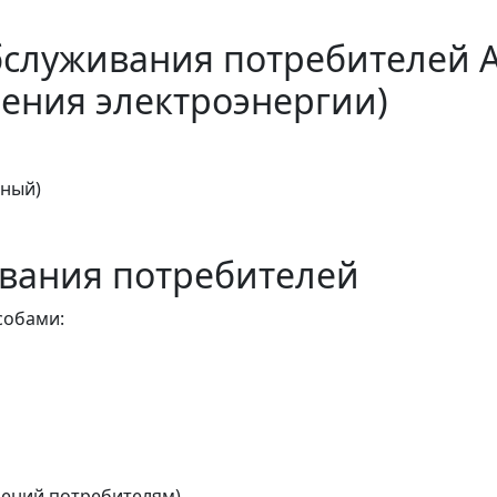
бслуживания потребителей 
ения электроэнергии)
тный)
вания потребителей
собами:
ений потребителям)