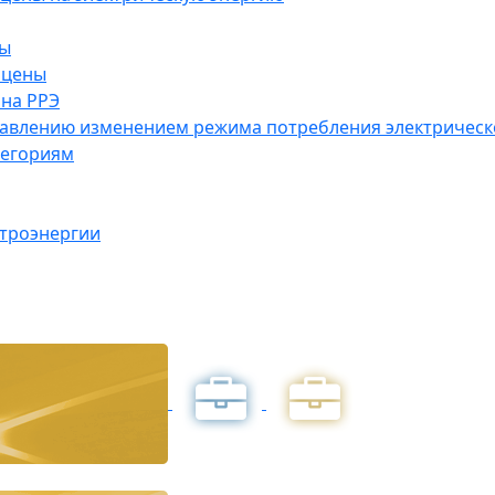
ны
 цены
на РРЭ
правлению изменением режима потребления электричес
тегориям
ктроэнергии