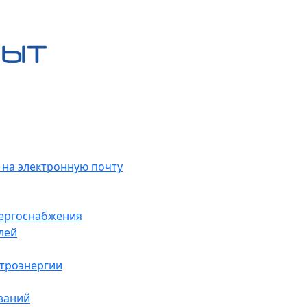
 на электронную почту
нергоснабжения
лей
ктроэнергии
заний