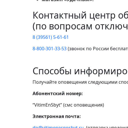
Контактный центр о
(по вопросам отключ
8 (39561) 5-61-61
8-800-301-33-53
(звонок по России беспла
Способы информиро
Получайте оповещения следующими спо
Абонентский номер:
“VitimEnSbyt” (смс оповещения)
Электронная почта:
do@vitimenergosbyt.ru
(отправка уведомл