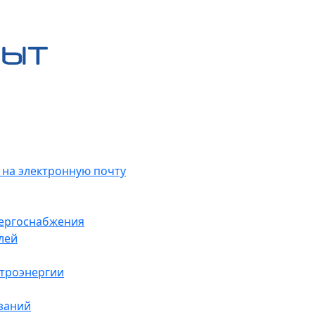
 на электронную почту
нергоснабжения
лей
ктроэнергии
заний