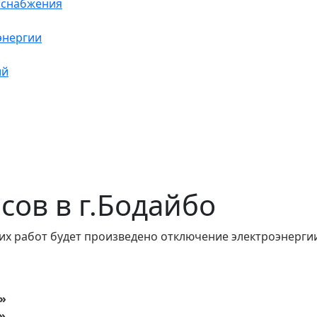
оснабжения
энергии
ий
асов в г.Бодайбо
их работ будет произведено отключение электроэнергии
»
».