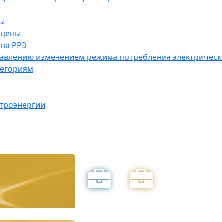
ны
 цены
на РРЭ
правлению изменением режима потребления электричес
тегориям
ктроэнергии