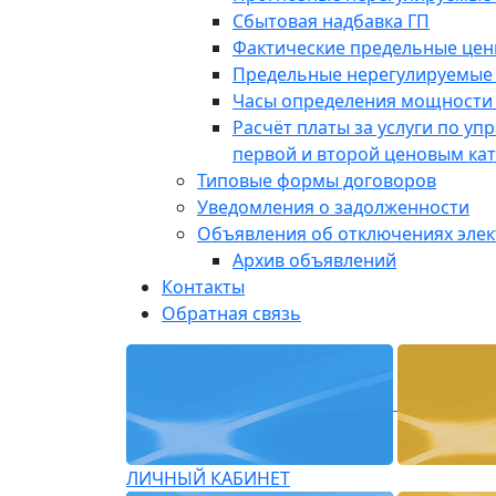
Сбытовая надбавка ГП
Фактические предельные це
Предельные нерегулируемые
Часы определения мощности 
Расчёт платы за услуги по у
первой и второй ценовым ка
Типовые формы договоров
Уведомления о задолженности
Объявления об отключениях эле
Архив объявлений
Контакты
Обратная связь
ЛИЧНЫЙ КАБИНЕТ