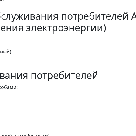
бслуживания потребителей 
ения электроэнергии)
тный)
вания потребителей
собами:
ений потребителям)