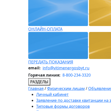
ОНЛАЙН-ОПЛАТА
ПЕРЕДАТЬ ПОКАЗАНИЯ
email:
info@vitimenergosbyt.ru
Горячая линия:
8-800-234-3320
РАЗДЕЛЫ
Главная
/
Физическим лицам
/
Объявления
Личный кабинет
Заявление по доставке квитанции на
Типовые формы договоров