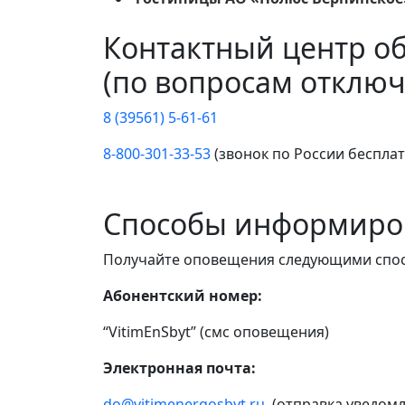
Контактный центр о
(по вопросам отключ
8 (39561) 5-61-61
8-800-301-33-53
(звонок по России беспла
Способы информиро
Получайте оповещения следующими спо
Абонентский номер:
“VitimEnSbyt” (смс оповещения)
Электронная почта:
do@vitimenergosbyt.ru
(отправка уведомл