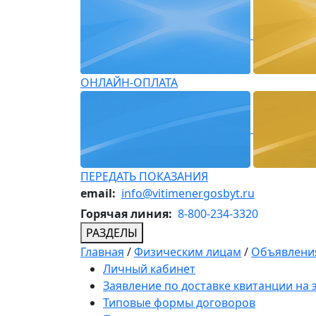
ОНЛАЙН-ОПЛАТА
ПЕРЕДАТЬ ПОКАЗАНИЯ
email:
info@vitimenergosbyt.ru
Горячая линия:
8-800-234-3320
РАЗДЕЛЫ
Главная
/
Физическим лицам
/
Объявления
Личный кабинет
Заявление по доставке квитанции на
Типовые формы договоров