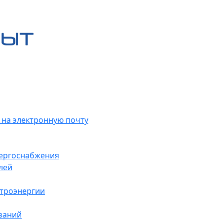
 на электронную почту
нергоснабжения
лей
ктроэнергии
заний