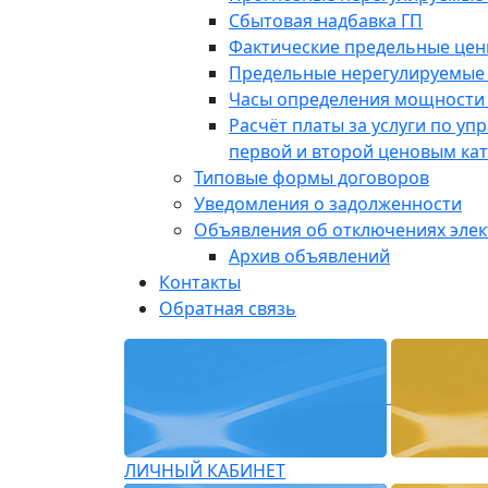
Сбытовая надбавка ГП
Фактические предельные це
Предельные нерегулируемые
Часы определения мощности 
Расчёт платы за услуги по у
первой и второй ценовым ка
Типовые формы договоров
Уведомления о задолженности
Объявления об отключениях эле
Архив объявлений
Контакты
Обратная связь
ЛИЧНЫЙ КАБИНЕТ