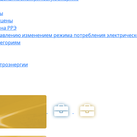
ны
 цены
на РРЭ
правлению изменением режима потребления электричес
тегориям
ктроэнергии