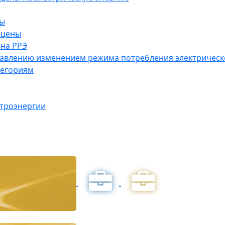
ны
 цены
на РРЭ
правлению изменением режима потребления электричес
тегориям
ктроэнергии