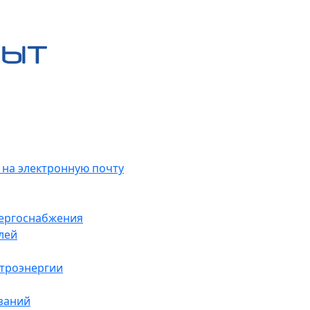
 на электронную почту
нергоснабжения
лей
ктроэнергии
заний