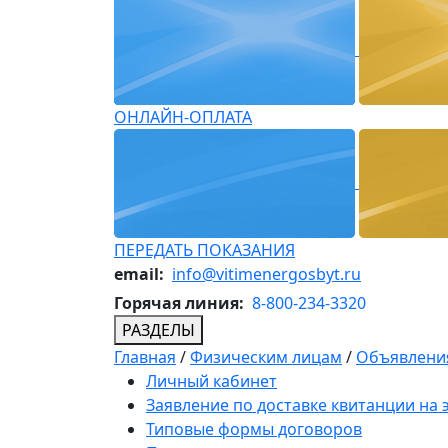
ОНЛАЙН-ОПЛАТА
ПЕРЕДАТЬ ПОКАЗАНИЯ
email:
info@vitimenergosbyt.ru
Горячая линия:
8-800-234-3320
РАЗДЕЛЫ
Главная
/
Физическим лицам
/
Объявления
Личный кабинет
Заявление по доставке квитанции на
Типовые формы договоров