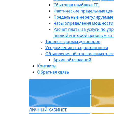
Сбытовая надбавка ГП
Фактические предельные це
Предельные нерегулируемые
Часы определения мощности 
Расчёт платы за услуги по у
первой и второй ценовым ка
Типовые формы договоров
Уведомления о задолженности
Объявления об отключениях эле
Архив объявлений
Контакты
Обратная связь
ЛИЧНЫЙ КАБИНЕТ