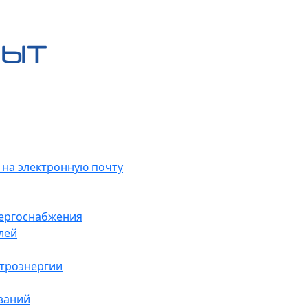
 на электронную почту
нергоснабжения
лей
ктроэнергии
заний