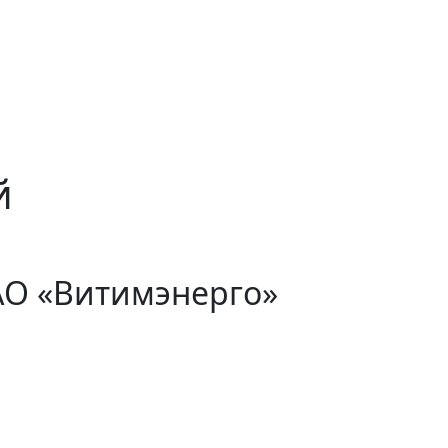
й
АО «Витимэнерго»