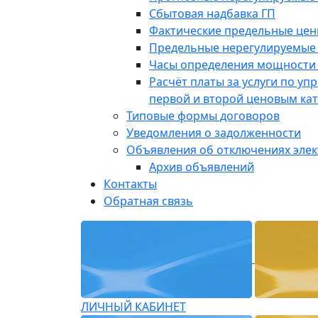
Сбытовая надбавка ГП
Фактические предельные це
Предельные нерегулируемые
Часы определения мощности 
Расчёт платы за услуги по у
первой и второй ценовым ка
Типовые формы договоров
Уведомления о задолженности
Объявления об отключениях эле
Архив объявлений
Контакты
Обратная связь
ЛИЧНЫЙ КАБИНЕТ