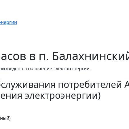
энергии
 часов в п. Балахнински
оизведено отключение электроэнергии.
бслуживания потребителей 
ения электроэнергии)
тный)