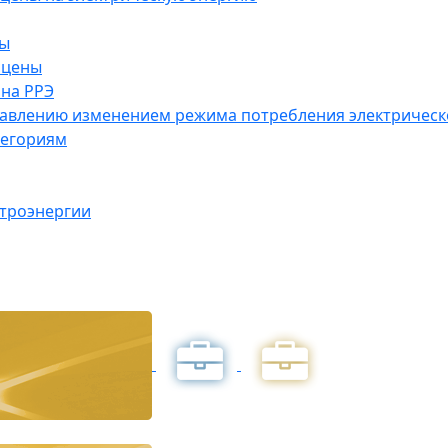
ны
 цены
на РРЭ
правлению изменением режима потребления электричес
тегориям
ктроэнергии