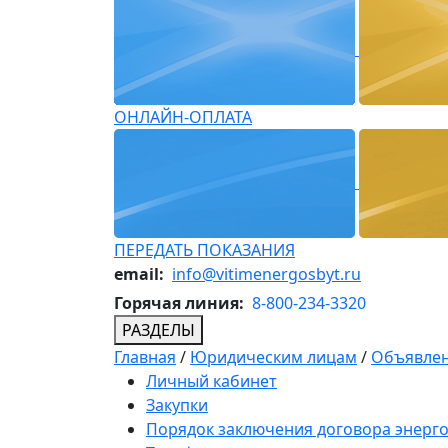
ОНЛАЙН-ОПЛАТА
ПЕРЕДАТЬ ПОКАЗАНИЯ
email:
info@vitimenergosbyt.ru
Горячая линия:
8-800-234-3320
РАЗДЕЛЫ
Главная
/
Юридическим лицам
/
Объявлен
Личный кабинет
Закупки
Порядок заключения договора энерг