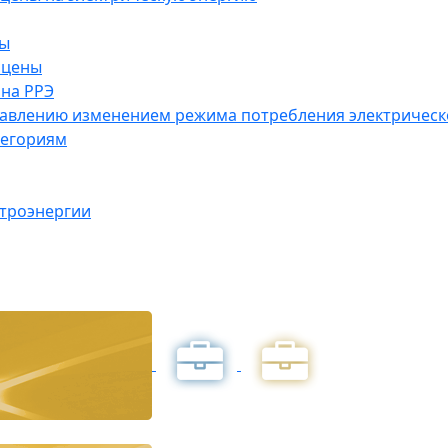
ны
 цены
на РРЭ
правлению изменением режима потребления электричес
тегориям
ктроэнергии