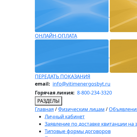
ОНЛАЙН-ОПЛАТА
ПЕРЕДАТЬ ПОКАЗАНИЯ
email:
info@vitimenergosbyt.ru
Горячая линия:
8-800-234-3320
РАЗДЕЛЫ
Главная
/
Физическим лицам
/
Объявления
Личный кабинет
Заявление по доставке квитанции на
Типовые формы договоров