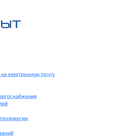
 на электронную почту
нергоснабжения
лей
ктроэнергии
заний