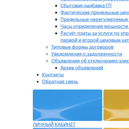
Сбытовая надбавка ГП
Фактические предельные це
Предельные нерегулируемые
Часы определения мощности 
Расчёт платы за услуги по у
первой и второй ценовым ка
Типовые формы договоров
Уведомления о задолженности
Объявления об отключениях эле
Архив объявлений
Контакты
Обратная связь
ЛИЧНЫЙ КАБИНЕТ