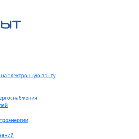
 на электронную почту
нергоснабжения
лей
ктроэнергии
заний