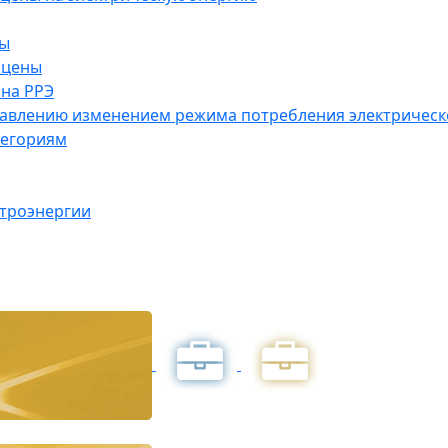
ны
 цены
на РРЭ
правлению изменением режима потребления электричес
тегориям
ктроэнергии