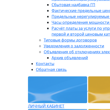
Сбытовая надбавка ГП
Фактические предельные це
Предельные нерегулируемые
Часы определения мощности 
Расчёт платы за услуги по у
первой и второй ценовым ка
Типовые формы договоров
Уведомления о задолженности
Объявления об отключениях эле
Архив объявлений
Контакты
Обратная связь
ЛИЧНЫЙ КАБИНЕТ