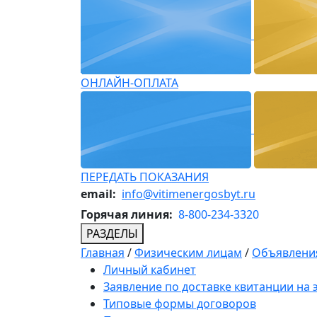
ОНЛАЙН-ОПЛАТА
ПЕРЕДАТЬ ПОКАЗАНИЯ
email:
info@vitimenergosbyt.ru
Горячая линия:
8-800-234-3320
РАЗДЕЛЫ
Главная
/
Физическим лицам
/
Объявления
Личный кабинет
Заявление по доставке квитанции на
Типовые формы договоров