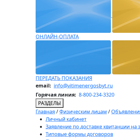
ОНЛАЙН-ОПЛАТА
ПЕРЕДАТЬ ПОКАЗАНИЯ
email:
info@vitimenergosbyt.ru
Горячая линия:
8-800-234-3320
РАЗДЕЛЫ
Главная
/
Физическим лицам
/
Объявления
Личный кабинет
Заявление по доставке квитанции на
Типовые формы договоров