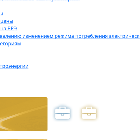
ны
 цены
на РРЭ
правлению изменением режима потребления электричес
тегориям
ктроэнергии