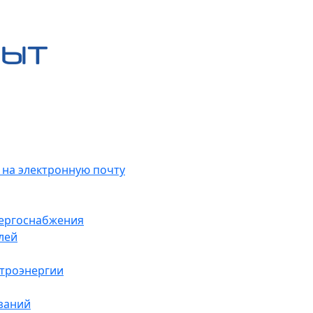
 на электронную почту
нергоснабжения
лей
ктроэнергии
заний