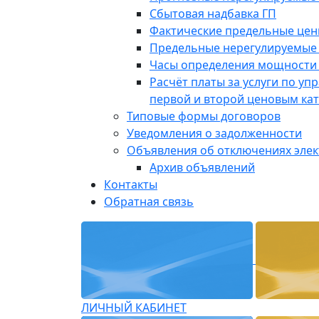
Сбытовая надбавка ГП
Фактические предельные це
Предельные нерегулируемые
Часы определения мощности 
Расчёт платы за услуги по у
первой и второй ценовым ка
Типовые формы договоров
Уведомления о задолженности
Объявления об отключениях эле
Архив объявлений
Контакты
Обратная связь
ЛИЧНЫЙ КАБИНЕТ