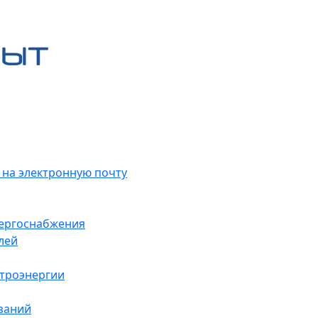
 на электронную почту
нергоснабжения
лей
ктроэнергии
заний