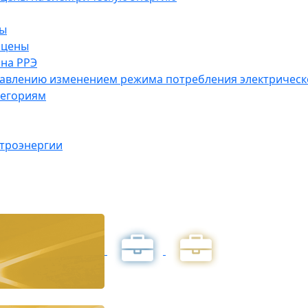
ны
 цены
на РРЭ
правлению изменением режима потребления электричес
тегориям
ктроэнергии