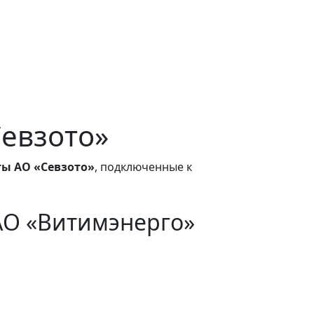
Севзото»
ты АО «Севзото»
, подключенные к
АО «Витимэнерго»