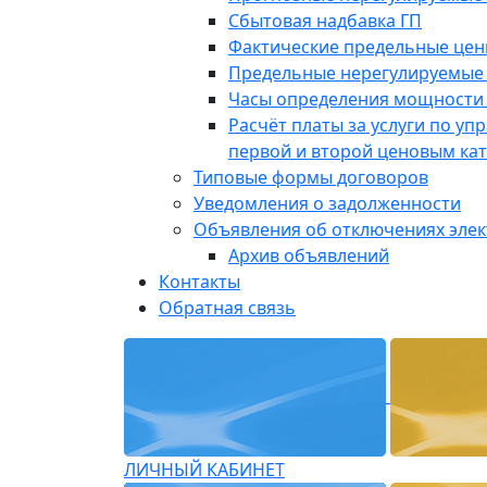
Сбытовая надбавка ГП
Фактические предельные це
Предельные нерегулируемые
Часы определения мощности 
Расчёт платы за услуги по у
первой и второй ценовым ка
Типовые формы договоров
Уведомления о задолженности
Объявления об отключениях эле
Архив объявлений
Контакты
Обратная связь
ЛИЧНЫЙ КАБИНЕТ