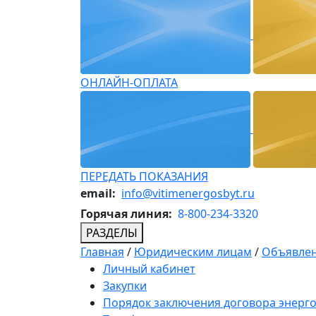
ОНЛАЙН-ОПЛАТА
ПЕРЕДАТЬ ПОКАЗАНИЯ
email:
info@vitimenergosbyt.ru
Горячая линия:
8-800-234-3320
РАЗДЕЛЫ
Главная
/
Юридическим лицам
/
Объявлен
Личный кабинет
Закупки
Порядок заключения договора энерг