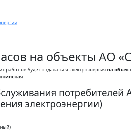
энергии
 часов на объекты АО «
их работ не будет подаваться электроэнергия
на объек
опкинская
бслуживания потребителей 
ения электроэнергии)
тный)