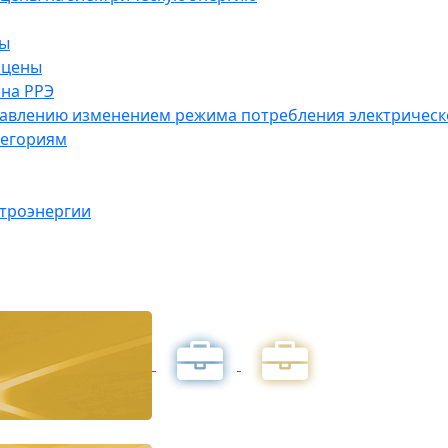
ны
 цены
на РРЭ
правлению изменением режима потребления электричес
тегориям
ктроэнергии