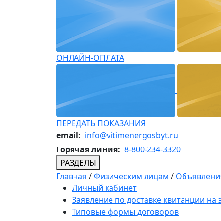
ОНЛАЙН-ОПЛАТА
ПЕРЕДАТЬ ПОКАЗАНИЯ
email:
info@vitimenergosbyt.ru
Горячая линия:
8-800-234-3320
РАЗДЕЛЫ
Главная
/
Физическим лицам
/
Объявления
Личный кабинет
Заявление по доставке квитанции на
Типовые формы договоров