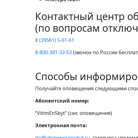
Контактный центр о
(по вопросам отключ
8 (39561) 5-61-61
8-800-301-33-53
(звонок по России беспла
Способы информиро
Получайте оповещения следующими спо
Абонентский номер:
“VitimEnSbyt” (смс оповещения)
Электронная почта:
do@vitimenergosbyt.ru
(отправка уведомл