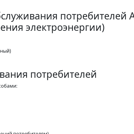
бслуживания потребителей 
ения электроэнергии)
тный)
вания потребителей
собами:
ений потребителям)