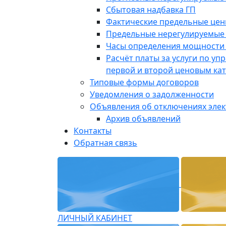
Сбытовая надбавка ГП
Фактические предельные це
Предельные нерегулируемые
Часы определения мощности 
Расчёт платы за услуги по у
первой и второй ценовым ка
Типовые формы договоров
Уведомления о задолженности
Объявления об отключениях эле
Архив объявлений
Контакты
Обратная связь
ЛИЧНЫЙ КАБИНЕТ