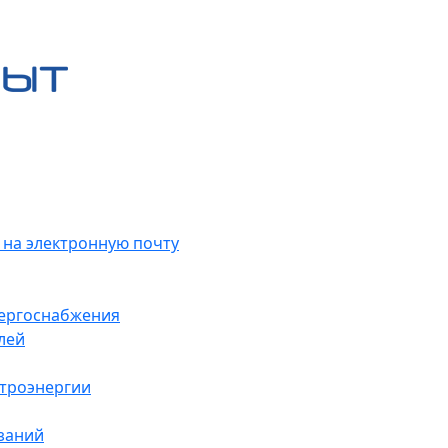
 на электронную почту
нергоснабжения
лей
ктроэнергии
заний