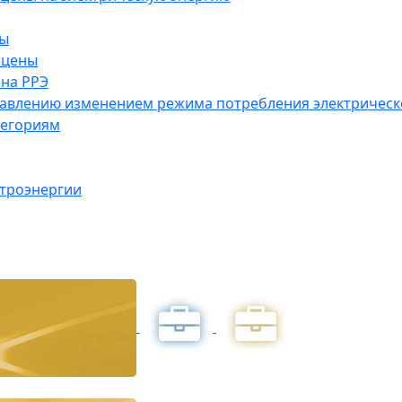
ны
 цены
на РРЭ
правлению изменением режима потребления электричес
тегориям
ктроэнергии