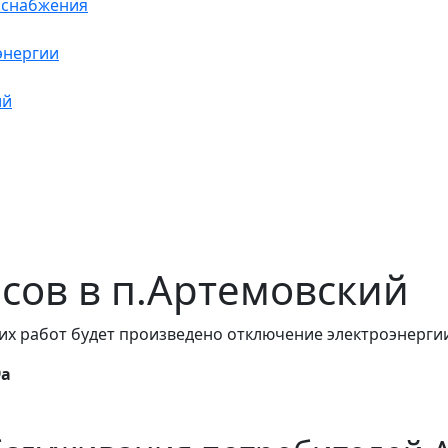
оснабжения
энергии
ий
часов в п.Артемовский
их работ будет произведено отключение электроэнергии
9а