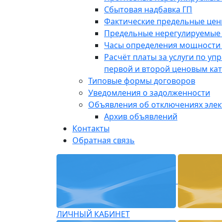
Сбытовая надбавка ГП
Фактические предельные це
Предельные нерегулируемые
Часы определения мощности 
Расчёт платы за услуги по у
первой и второй ценовым ка
Типовые формы договоров
Уведомления о задолженности
Объявления об отключениях эле
Архив объявлений
Контакты
Обратная связь
ЛИЧНЫЙ КАБИНЕТ