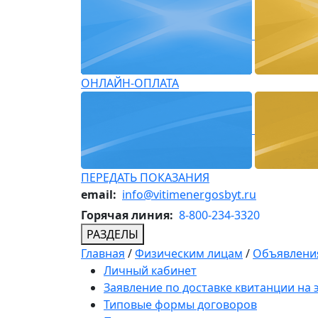
ОНЛАЙН-ОПЛАТА
ПЕРЕДАТЬ ПОКАЗАНИЯ
email:
info@vitimenergosbyt.ru
Горячая линия:
8-800-234-3320
РАЗДЕЛЫ
Главная
/
Физическим лицам
/
Объявления
Личный кабинет
Заявление по доставке квитанции на
Типовые формы договоров