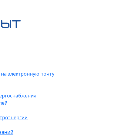
 на электронную почту
нергоснабжения
лей
ктроэнергии
заний