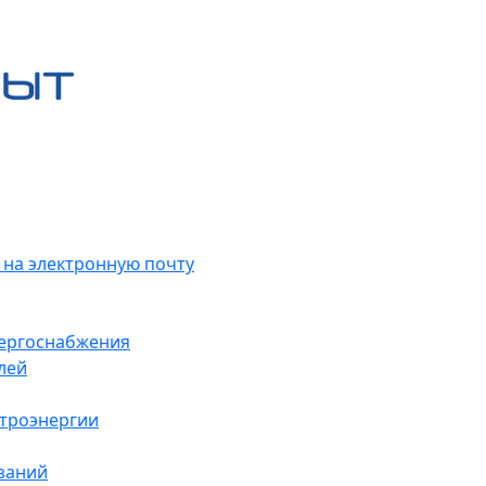
 на электронную почту
нергоснабжения
лей
ктроэнергии
заний