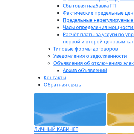
Сбытовая надбавка ГП
Фактические предельные це
Предельные нерегулируемые
Часы определения мощности 
Расчёт платы за услуги по у
первой и второй ценовым ка
Типовые формы договоров
Уведомления о задолженности
Объявления об отключениях эле
Архив объявлений
Контакты
Обратная связь
ЛИЧНЫЙ КАБИНЕТ