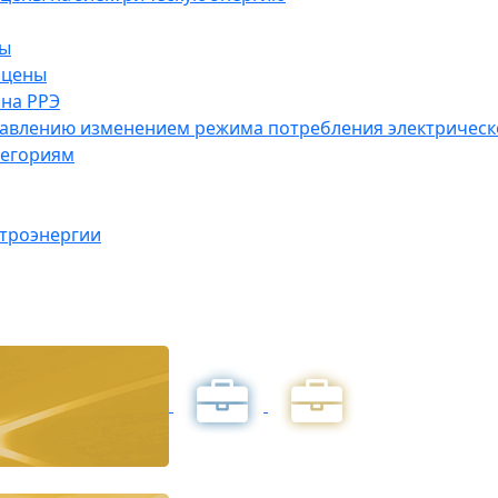
ны
 цены
на РРЭ
правлению изменением режима потребления электричес
тегориям
ктроэнергии