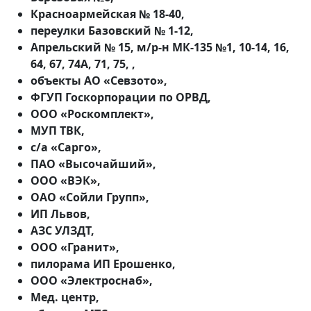
Красноармейская № 18-40,
переулки Базовский № 1-12,
Апрельский № 15, м/р-н МК-135 №1, 10-14, 16,
64, 67, 74А, 71, 75, ,
объекты АО «Севзото»,
ФГУП Госкорпорации по ОРВД,
ООО «Роскомплект»,
МУП ТВК,
с/а «Сарго»,
ПАО «Высочайший»,
ООО «ВЭК»,
ОАО «Сойли Групп»,
ИП Львов,
АЗС УЛЗДТ,
ООО «Гранит»,
пилорама ИП Ерошенко,
ООО «Электроснаб»,
Мед. центр,