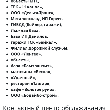
объекты МТС,
ТРК «11 канал»,
ООО «Дельта-Транс»,
Металлосклад ИП Гореев,
ГИБДД (Бойлер, гаражи),
Лыжная база,
База ИП Данилов,
гаражи ГСК «Байкал»,
Филиал Дорожной службы,
ООО «Ленгео»,
объекты,
база «Бамтранзит»,
магазины «Весна»,
«Удачный»,
ресторан «Ташир»,
кафе «Золотое руно»,
ООО «Бодайбо-строй».
Контактный центр обслуживания