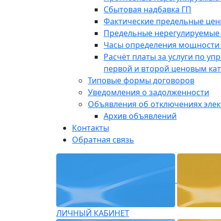
Сбытовая надбавка ГП
Фактические предельные це
Предельные нерегулируемые
Часы определения мощности 
Расчёт платы за услуги по у
первой и второй ценовым ка
Типовые формы договоров
Уведомления о задолженности
Объявления об отключениях эле
Архив объявлений
Контакты
Обратная связь
ЛИЧНЫЙ КАБИНЕТ