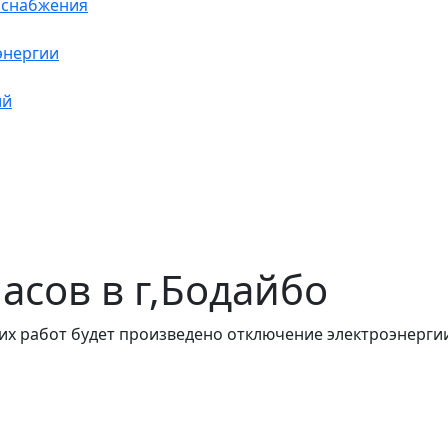
оснабжения
энергии
ий
часов в г,Бодайбо
их работ будет произведено отключение электроэнергии