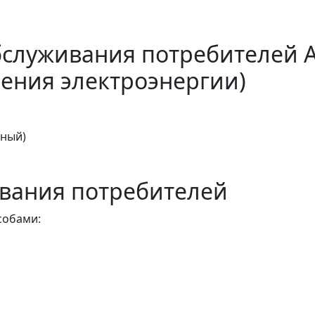
бслуживания потребителей 
ения электроэнергии)
тный)
вания потребителей
собами: