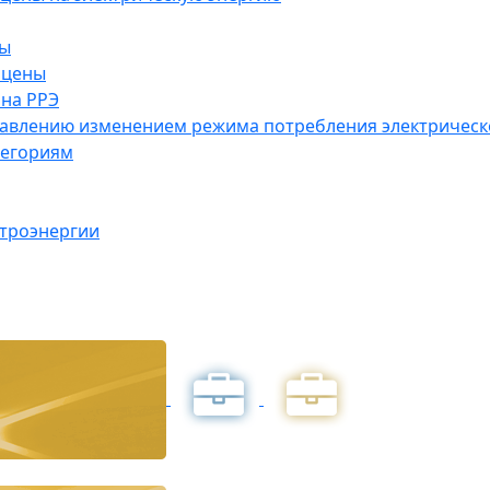
ны
 цены
на РРЭ
правлению изменением режима потребления электричес
тегориям
ктроэнергии