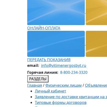
ОНЛАЙН-ОПЛАТА
ПЕРЕДАТЬ ПОКАЗАНИЯ
email:
info@vitimenergosbyt.ru
Горячая линия:
8-800-234-3320
РАЗДЕЛЫ
Главная
/
Физическим лицам
/
Объявления
Личный кабинет
Заявление по доставке квитанции на
Типовые формы договоров