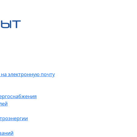
 на электронную почту
нергоснабжения
лей
ктроэнергии
заний