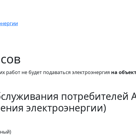
энергии
асов
их работ не будет подаваться электроэнергия
на объек
бслуживания потребителей 
ения электроэнергии)
тный)