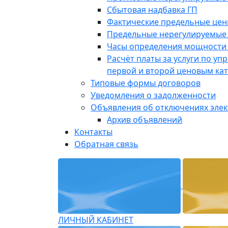
Сбытовая надбавка ГП
Фактические предельные це
Предельные нерегулируемые
Часы определения мощности 
Расчёт платы за услуги по у
первой и второй ценовым ка
Типовые формы договоров
Уведомления о задолженности
Объявления об отключениях эле
Архив объявлений
Контакты
Обратная связь
ЛИЧНЫЙ КАБИНЕТ