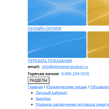
ОНЛАЙН-ОПЛАТА
ПЕРЕДАТЬ ПОКАЗАНИЯ
email:
info@vitimenergosbyt.ru
Горячая линия:
8-800-234-3320
РАЗДЕЛЫ
Главная
/
Юридическим лицам
/
Объявлен
Личный кабинет
Закупки
Порядок заключения договора энерг