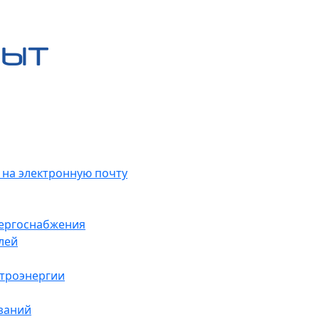
 на электронную почту
нергоснабжения
лей
ктроэнергии
заний