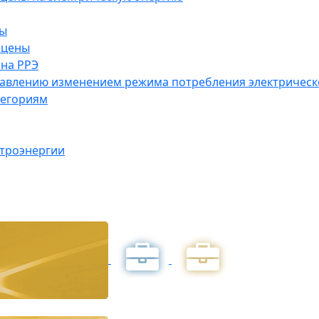
ны
 цены
на РРЭ
правлению изменением режима потребления электричес
тегориям
ктроэнергии