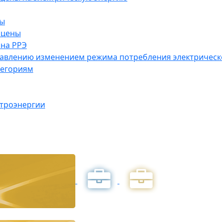
ны
 цены
на РРЭ
правлению изменением режима потребления электричес
тегориям
ктроэнергии