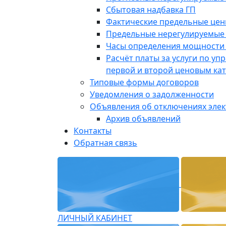
Сбытовая надбавка ГП
Фактические предельные це
Предельные нерегулируемые
Часы определения мощности 
Расчёт платы за услуги по у
первой и второй ценовым ка
Типовые формы договоров
Уведомления о задолженности
Объявления об отключениях эле
Архив объявлений
Контакты
Обратная связь
ЛИЧНЫЙ КАБИНЕТ