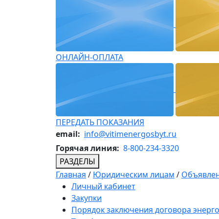
ОНЛАЙН-ОПЛАТА
ПЕРЕДАТЬ ПОКАЗАНИЯ
email:
info@vitimenergosbyt.ru
Горячая линия:
8-800-234-3320
РАЗДЕЛЫ
Главная
/
Юридическим лицам
/
Объявлен
Личный кабинет
Закупки
Порядок заключения договора энерг