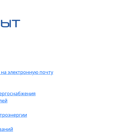
 на электронную почту
нергоснабжения
лей
ктроэнергии
заний