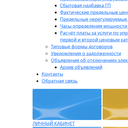
Сбытовая надбавка ГП
Фактические предельные це
Предельные нерегулируемые
Часы определения мощности 
Расчёт платы за услуги по у
первой и второй ценовым ка
Типовые формы договоров
Уведомления о задолженности
Объявления об отключениях эле
Архив объявлений
Контакты
Обратная связь
ЛИЧНЫЙ КАБИНЕТ