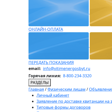
ОНЛАЙН-ОПЛАТА
ПЕРЕДАТЬ ПОКАЗАНИЯ
email:
info@vitimenergosbyt.ru
Горячая линия:
8-800-234-3320
РАЗДЕЛЫ
Главная
/
Физическим лицам
/
Объявления
Личный кабинет
Заявление по доставке квитанции на
Типовые формы договоров