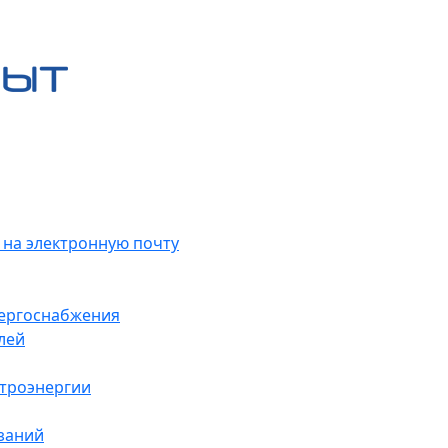
 на электронную почту
нергоснабжения
лей
ктроэнергии
заний