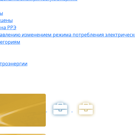
ны
 цены
на РРЭ
правлению изменением режима потребления электричес
тегориям
ктроэнергии