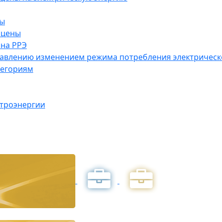
ны
 цены
на РРЭ
правлению изменением режима потребления электричес
тегориям
ктроэнергии