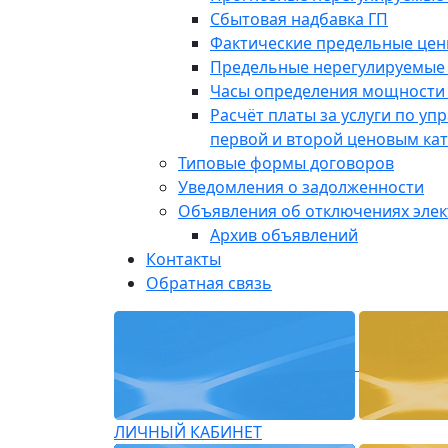
Сбытовая надбавка ГП
Фактические предельные це
Предельные нерегулируемые
Часы определения мощности 
Расчёт платы за услуги по у
первой и второй ценовым ка
Типовые формы договоров
Уведомления о задолженности
Объявления об отключениях эле
Архив объявлений
Контакты
Обратная связь
ЛИЧНЫЙ КАБИНЕТ