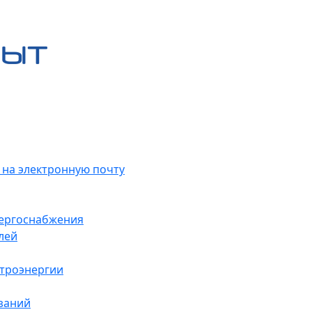
 на электронную почту
нергоснабжения
лей
ктроэнергии
заний