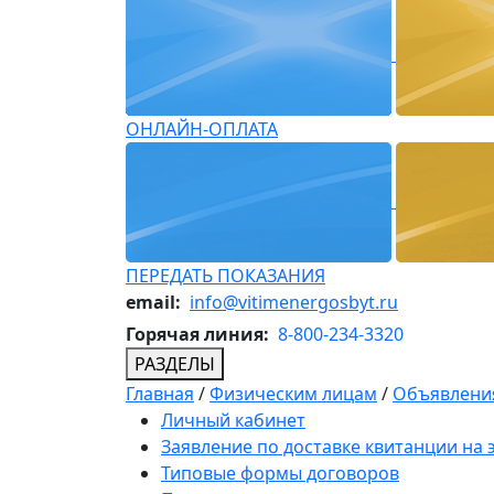
ОНЛАЙН-ОПЛАТА
ПЕРЕДАТЬ ПОКАЗАНИЯ
email:
info@vitimenergosbyt.ru
Горячая линия:
8-800-234-3320
РАЗДЕЛЫ
Главная
/
Физическим лицам
/
Объявления
Личный кабинет
Заявление по доставке квитанции на
Типовые формы договоров