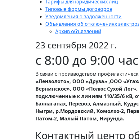
Тарифы для юридических лиц
Типовые формы договоров
Уведомления о задолженности
Объявления об отключениях электро
Архив объявлений
23 сентября 2022 г.
с 8:00 до 9:00 ча
В связи с производством профилактическ
«Лензолото», ООО «Друза» ,ООО «Угаха
Вернинское», ООО «Полюс Сухой Лог», 
подключенные к линиям 110/35/6 кВ, 
Баллаганах, Перевоз, Алмазный, Кудус
Ныгри, р.Мордовский, Хомолхо-2, Пер
Патом-2, Малый Патом, Нирунда.
Контактный центр о