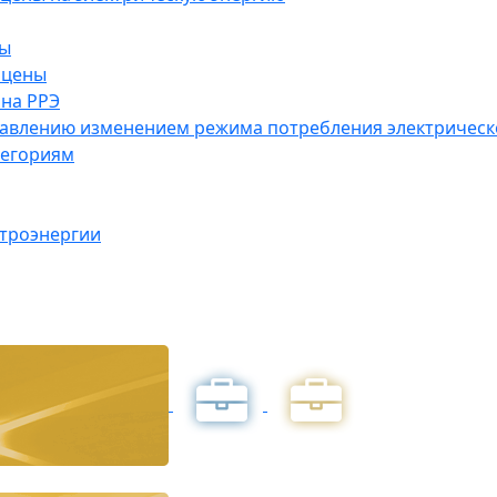
ны
 цены
на РРЭ
правлению изменением режима потребления электричес
тегориям
ктроэнергии