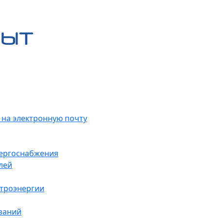
 на электронную почту
нергоснабжения
лей
ктроэнергии
заний