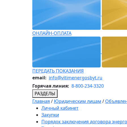
ОНЛАЙН-ОПЛАТА
ПЕРЕДАТЬ ПОКАЗАНИЯ
email:
info@vitimenergosbyt.ru
Горячая линия:
8-800-234-3320
РАЗДЕЛЫ
Главная
/
Юридическим лицам
/
Объявлен
Личный кабинет
Закупки
Порядок заключения договора энерг