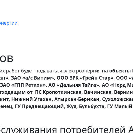
энергии
сов
их работ будет подаваться электроэнергия
на объекты
н», ЗАО «а/с Витим», ООО ЗРК «Грейн Стар», ООО «
ЗАО «ГПП Реткон», АО «Дальняя Тайга», АО «Норд М
отходящим от ПС Кропоткинская, Вачинская, Вернин
кит, Нижний Угахан, Атыркан-Берикан, Сухоложская
венец, ГУ Предвещающий, Жуя, Бульбухта, ГУ Малы
бслуживания потребителей 