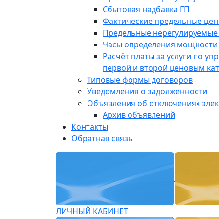
Сбытовая надбавка ГП
Фактические предельные це
Предельные нерегулируемые
Часы определения мощности 
Расчёт платы за услуги по у
первой и второй ценовым ка
Типовые формы договоров
Уведомления о задолженности
Объявления об отключениях эле
Архив объявлений
Контакты
Обратная связь
ЛИЧНЫЙ КАБИНЕТ