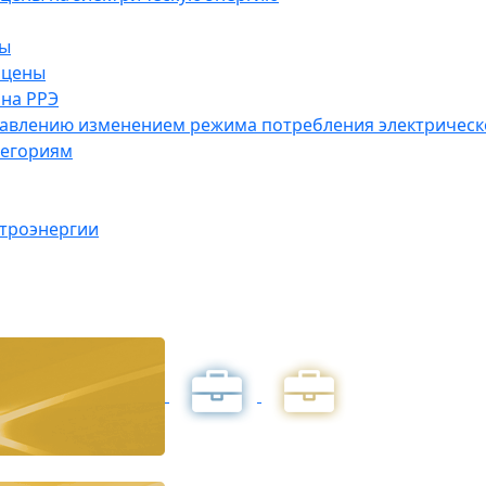
ны
 цены
на РРЭ
правлению изменением режима потребления электричес
тегориям
ктроэнергии