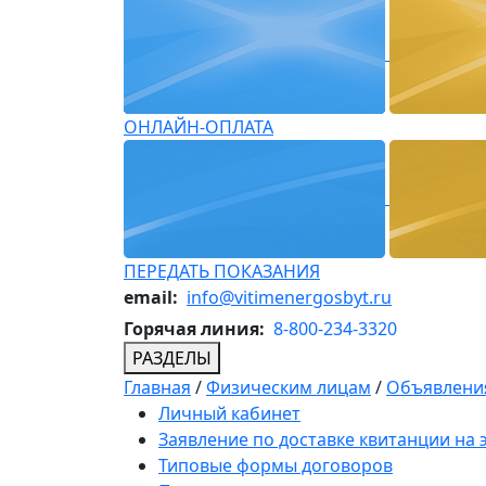
ОНЛАЙН-ОПЛАТА
ПЕРЕДАТЬ ПОКАЗАНИЯ
email:
info@vitimenergosbyt.ru
Горячая линия:
8-800-234-3320
РАЗДЕЛЫ
Главная
/
Физическим лицам
/
Объявления
Личный кабинет
Заявление по доставке квитанции на
Типовые формы договоров