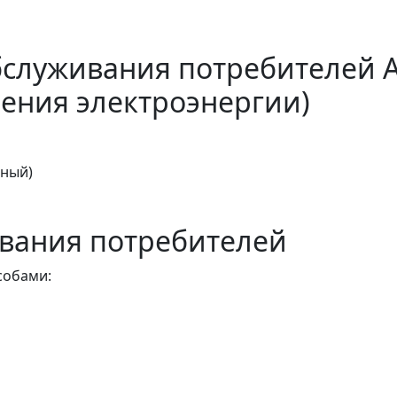
бслуживания потребителей 
ения электроэнергии)
тный)
вания потребителей
собами: