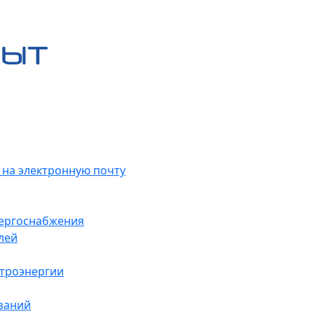
 на электронную почту
нергоснабжения
лей
ктроэнергии
заний