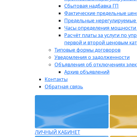
Сбытовая надбавка ГП
Фактические предельные це
Предельные нерегулируемые
Часы определения мощности 
Расчёт платы за услуги по у
первой и второй ценовым ка
Типовые формы договоров
Уведомления о задолженности
Объявления об отключениях эле
Архив объявлений
Контакты
Обратная связь
ЛИЧНЫЙ КАБИНЕТ