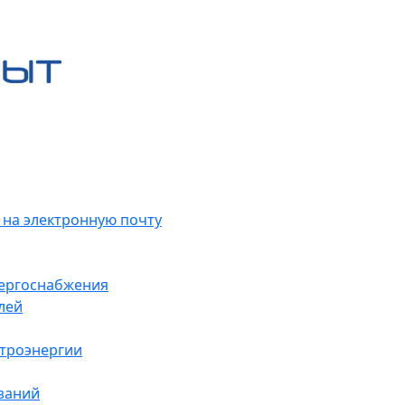
 на электронную почту
нергоснабжения
лей
ктроэнергии
заний