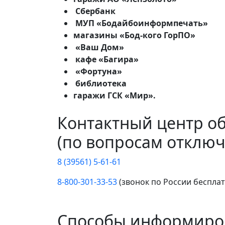
Сбербанк
МУП «Бодайбоинформпечать»
магазины «Бод-кого ГорПО»
«Ваш Дом»
кафе «Багира»
«Фортуна»
библиотека
гаражи ГСК «Мир».
Контактный центр о
(по вопросам отключ
8 (39561) 5-61-61
8-800-301-33-53
(звонок по России беспла
Способы информиро