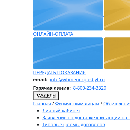
ОНЛАЙН-ОПЛАТА
ПЕРЕДАТЬ ПОКАЗАНИЯ
email:
info@vitimenergosbyt.ru
Горячая линия:
8-800-234-3320
РАЗДЕЛЫ
Главная
/
Физическим лицам
/
Объявления
Личный кабинет
Заявление по доставке квитанции на
Типовые формы договоров