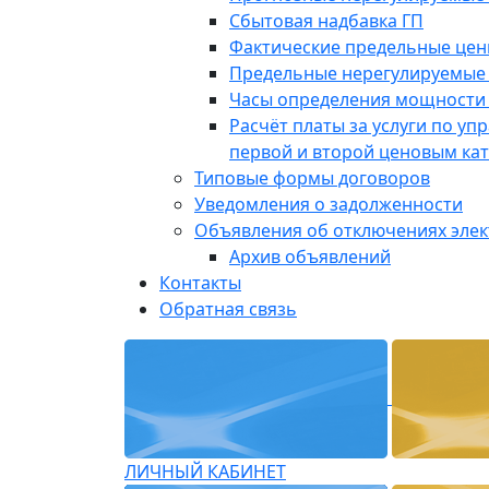
Сбытовая надбавка ГП
Фактические предельные це
Предельные нерегулируемые
Часы определения мощности 
Расчёт платы за услуги по у
первой и второй ценовым ка
Типовые формы договоров
Уведомления о задолженности
Объявления об отключениях эле
Архив объявлений
Контакты
Обратная связь
ЛИЧНЫЙ КАБИНЕТ