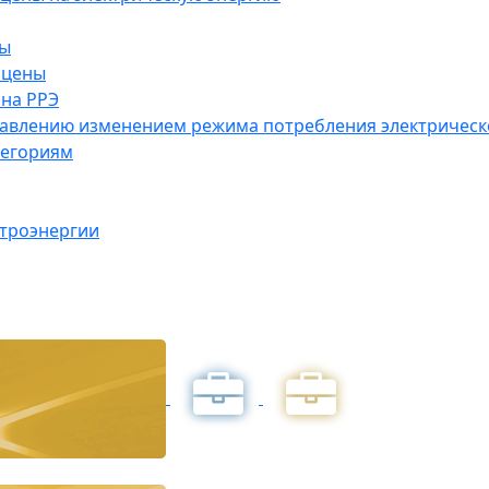
ны
 цены
на РРЭ
правлению изменением режима потребления электричес
тегориям
ктроэнергии