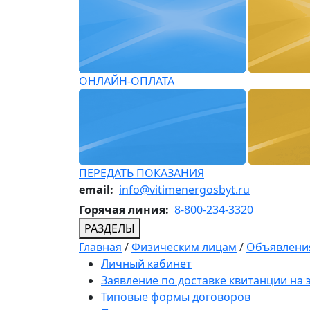
ОНЛАЙН-ОПЛАТА
ПЕРЕДАТЬ ПОКАЗАНИЯ
email:
info@vitimenergosbyt.ru
Горячая линия:
8-800-234-3320
РАЗДЕЛЫ
Главная
/
Физическим лицам
/
Объявления
Личный кабинет
Заявление по доставке квитанции на
Типовые формы договоров