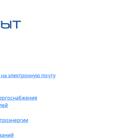
 на электронную почту
нергоснабжения
лей
ктроэнергии
заний