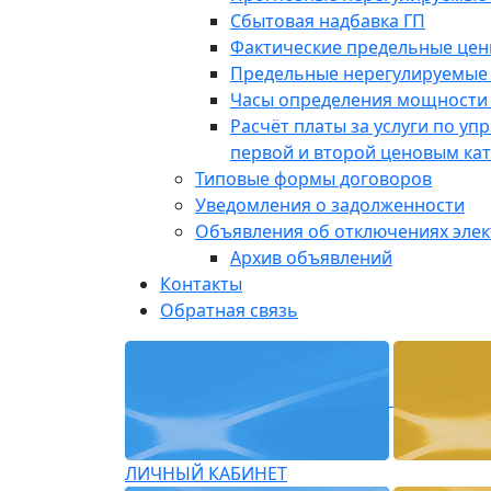
Сбытовая надбавка ГП
Фактические предельные це
Предельные нерегулируемые
Часы определения мощности 
Расчёт платы за услуги по у
первой и второй ценовым ка
Типовые формы договоров
Уведомления о задолженности
Объявления об отключениях эле
Архив объявлений
Контакты
Обратная связь
ЛИЧНЫЙ КАБИНЕТ