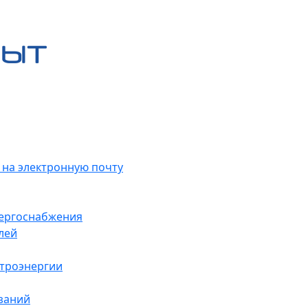
 на электронную почту
нергоснабжения
лей
ктроэнергии
заний