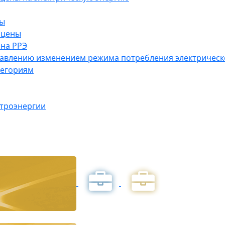
ны
 цены
на РРЭ
правлению изменением режима потребления электричес
тегориям
ктроэнергии