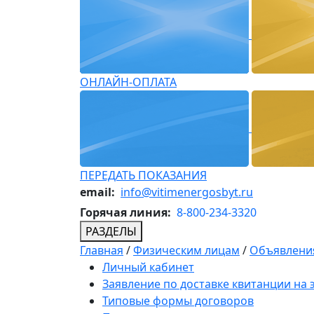
ОНЛАЙН-ОПЛАТА
ПЕРЕДАТЬ ПОКАЗАНИЯ
email:
info@vitimenergosbyt.ru
Горячая линия:
8-800-234-3320
РАЗДЕЛЫ
Главная
/
Физическим лицам
/
Объявления
Личный кабинет
Заявление по доставке квитанции на
Типовые формы договоров