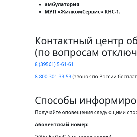
амбулатория
МУП «ЖилкомСервис» КНС-1.
Контактный центр о
(по вопросам отключ
8 (39561) 5-61-61
8-800-301-33-53
(звонок по России беспла
Способы информиро
Получайте оповещения следующими спо
Абонентский номер:
“VitimEnSbyt” (смс оповещения)