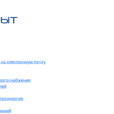
 на электронную почту
нергоснабжения
лей
ктроэнергии
заний