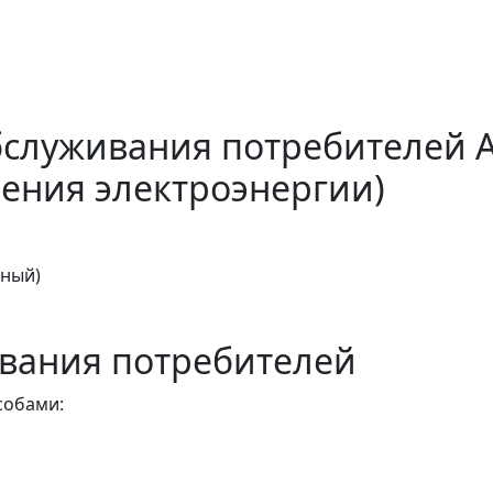
бслуживания потребителей 
ения электроэнергии)
тный)
вания потребителей
собами: