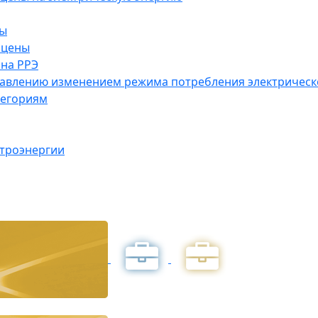
ны
 цены
на РРЭ
правлению изменением режима потребления электричес
тегориям
ктроэнергии