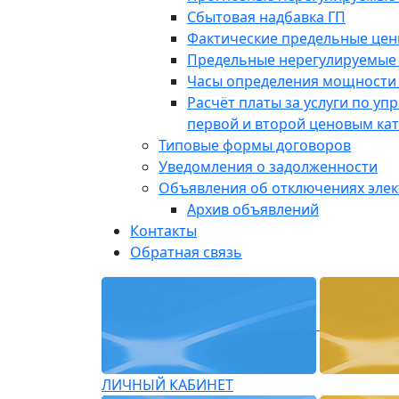
Сбытовая надбавка ГП
Фактические предельные це
Предельные нерегулируемые
Часы определения мощности 
Расчёт платы за услуги по у
первой и второй ценовым ка
Типовые формы договоров
Уведомления о задолженности
Объявления об отключениях эле
Архив объявлений
Контакты
Обратная связь
ЛИЧНЫЙ КАБИНЕТ