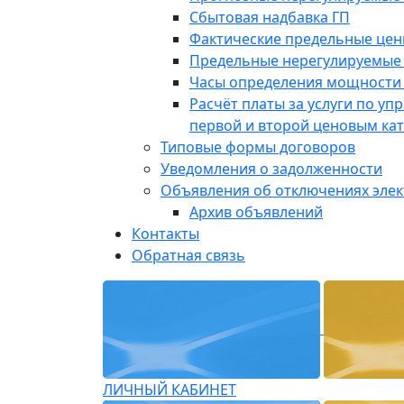
Сбытовая надбавка ГП
Фактические предельные це
Предельные нерегулируемые
Часы определения мощности 
Расчёт платы за услуги по у
первой и второй ценовым ка
Типовые формы договоров
Уведомления о задолженности
Объявления об отключениях эле
Архив объявлений
Контакты
Обратная связь
ЛИЧНЫЙ КАБИНЕТ