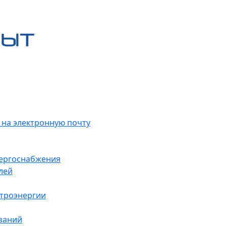
 на электронную почту
нергоснабжения
лей
ктроэнергии
заний