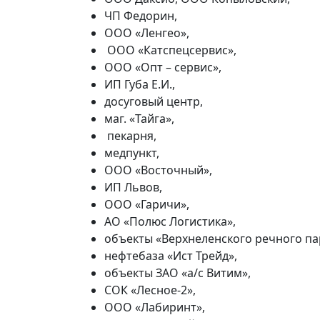
ЧП Федорин,
ООО «Ленгео»,
ООО «Катспецсервис»,
ООО «Опт – сервис»,
ИП Губа Е.И.,
досуговый центр,
маг. «Тайга»,
пекарня,
медпункт,
ООО «Восточный»,
ИП Львов,
ООО «Гаричи»,
АО «Полюс Логистика»,
объекты «Верхнеленского речного па
нефтебаза «Ист Трейд»,
объекты ЗАО «а/с Витим»,
СОК «Лесное-2»,
ООО «Лабиринт»,