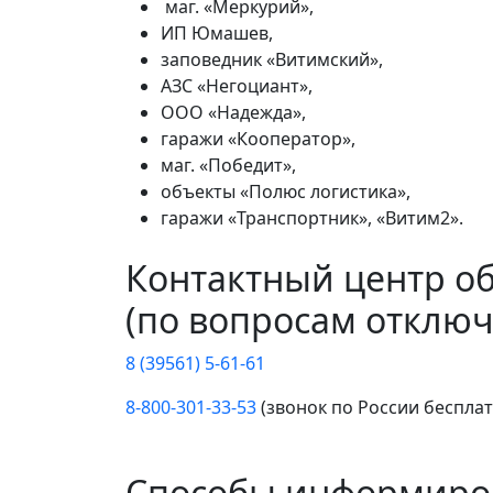
маг. «Меркурий»,
ИП Юмашев,
заповедник «Витимский»,
АЗС «Негоциант»,
ООО «Надежда»,
гаражи «Кооператор»,
маг. «Победит»,
объекты «Полюс логистика»,
гаражи «Транспортник», «Витим2».
Контактный центр о
(по вопросам отключ
8 (39561) 5-61-61
8-800-301-33-53
(звонок по России беспла
Способы информиро