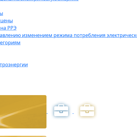
ны
 цены
на РРЭ
правлению изменением режима потребления электричес
тегориям
ктроэнергии