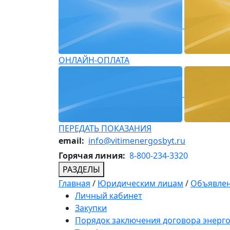
ОНЛАЙН-ОПЛАТА
ПЕРЕДАТЬ ПОКАЗАНИЯ
email:
info@vitimenergosbyt.ru
Горячая линия:
8-800-234-3320
РАЗДЕЛЫ
Главная
/
Юридическим лицам
/
Объявлен
Личный кабинет
Закупки
Порядок заключения договора энерг