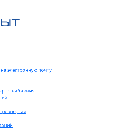
 на электронную почту
нергоснабжения
лей
ктроэнергии
заний