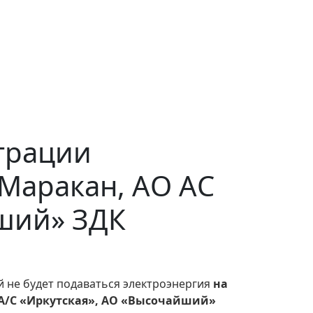
страции
 Маракан, АО АС
йший» ЗДК
й не будет подаваться электроэнергия
на
,А/С «Иркутская», АО «Высочайший»