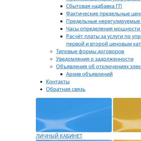
Сбытовая надбавка ГП
Фактические предельные це
Предельные нерегулируемые
Часы определения мощности 
Расчёт платы за услуги по у
первой и второй ценовым ка
Типовые формы договоров
Уведомления о задолженности
Объявления об отключениях эле
Архив объявлений
Контакты
Обратная связь
ЛИЧНЫЙ КАБИНЕТ