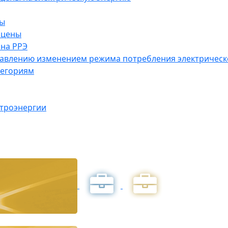
ны
 цены
на РРЭ
правлению изменением режима потребления электричес
тегориям
ктроэнергии