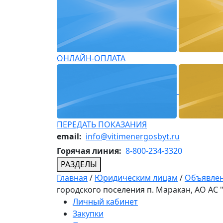
ОНЛАЙН-ОПЛАТА
ПЕРЕДАТЬ ПОКАЗАНИЯ
email:
info@vitimenergosbyt.ru
Горячая линия:
8-800-234-3320
РАЗДЕЛЫ
Главная
/
Юридическим лицам
/
Объявлен
городского поселения п. Маракан, АО АС
Личный кабинет
Закупки