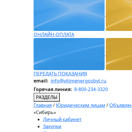
ОНЛАЙН-ОПЛАТА
ПЕРЕДАТЬ ПОКАЗАНИЯ
email:
info@vitimenergosbyt.ru
Горячая линия:
8-800-234-3320
РАЗДЕЛЫ
Главная
/
Юридическим лицам
/
Объявлен
«Сибирь»
Личный кабинет
Закупки