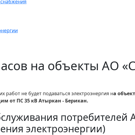
оснабжения
энергии
0 часов на объекты АО 
их работ
не будет подаваться электроэнергия н
а объек
м от ПС 35 кВ Атыркан - Берикан.
бслуживания потребителей 
ения электроэнергии)