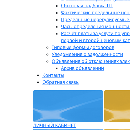
Сбытовая надбавка ГП
Фактические предельные це
Предельные нерегулируемые
Часы определения мощности 
Расчёт платы за услуги по у
первой и второй ценовым ка
Типовые формы договоров
Уведомления о задолженности
Объявления об отключениях эле
Архив объявлений
Контакты
Обратная связь
ЛИЧНЫЙ КАБИНЕТ