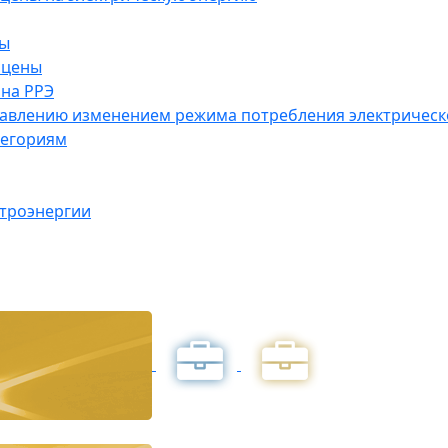
ны
 цены
на РРЭ
правлению изменением режима потребления электричес
тегориям
ктроэнергии