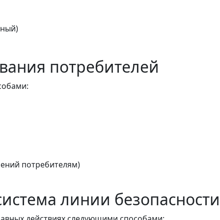
тный)
вания потребителей
собами:
ений потребителям)
истема линии безопасности
авных действиях следующими способами: