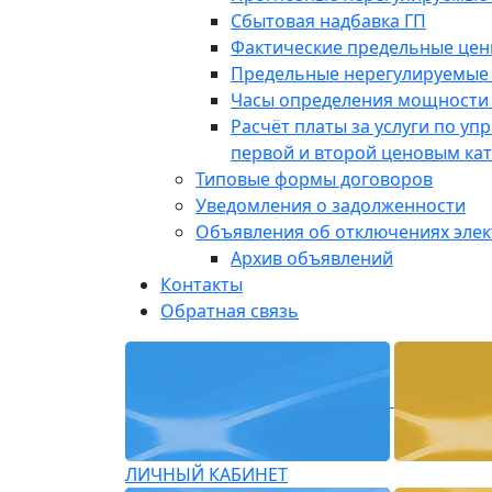
Сбытовая надбавка ГП
Фактические предельные це
Предельные нерегулируемые
Часы определения мощности 
Расчёт платы за услуги по у
первой и второй ценовым ка
Типовые формы договоров
Уведомления о задолженности
Объявления об отключениях эле
Архив объявлений
Контакты
Обратная связь
ЛИЧНЫЙ КАБИНЕТ