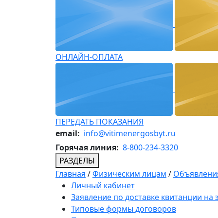
ОНЛАЙН-ОПЛАТА
ПЕРЕДАТЬ ПОКАЗАНИЯ
email:
info@vitimenergosbyt.ru
Горячая линия:
8-800-234-3320
РАЗДЕЛЫ
Главная
/
Физическим лицам
/
Объявления
Личный кабинет
Заявление по доставке квитанции на
Типовые формы договоров