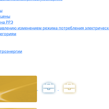
ны
 цены
на РРЭ
правлению изменением режима потребления электричес
тегориям
ктроэнергии