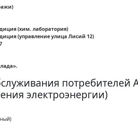
аражи)
диция (хим. лаборатория)
диция (управление улица Лисий 12)
7
Влада».
бслуживания потребителей 
ения электроэнергии)
тный)