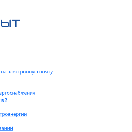
 на электронную почту
нергоснабжения
лей
ктроэнергии
заний