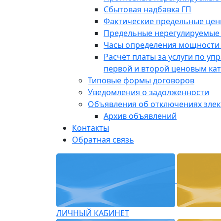
Сбытовая надбавка ГП
Фактические предельные це
Предельные нерегулируемые
Часы определения мощности 
Расчёт платы за услуги по у
первой и второй ценовым ка
Типовые формы договоров
Уведомления о задолженности
Объявления об отключениях эле
Архив объявлений
Контакты
Обратная связь
ЛИЧНЫЙ КАБИНЕТ