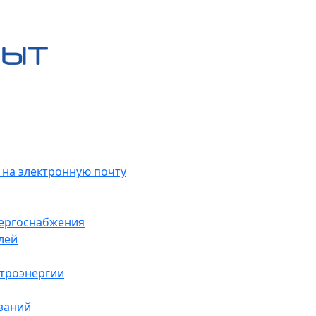
 на электронную почту
нергоснабжения
лей
ктроэнергии
заний