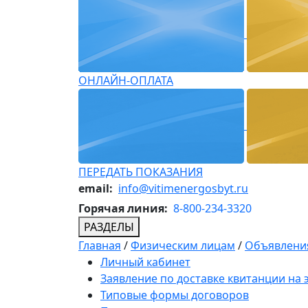
ОНЛАЙН-ОПЛАТА
ПЕРЕДАТЬ ПОКАЗАНИЯ
email:
info@vitimenergosbyt.ru
Горячая линия:
8-800-234-3320
РАЗДЕЛЫ
Главная
/
Физическим лицам
/
Объявления
Личный кабинет
Заявление по доставке квитанции на
Типовые формы договоров