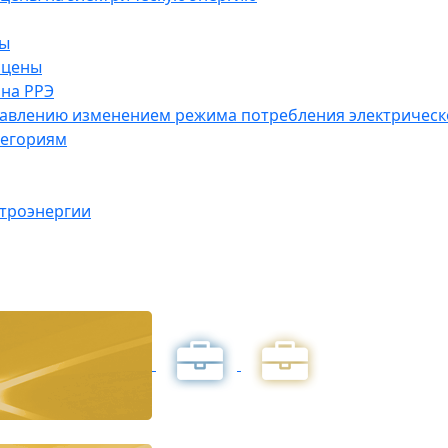
ны
 цены
на РРЭ
правлению изменением режима потребления электричес
тегориям
ктроэнергии