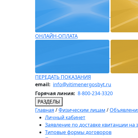
ОНЛАЙН-ОПЛАТА
ПЕРЕДАТЬ ПОКАЗАНИЯ
email:
info@vitimenergosbyt.ru
Горячая линия:
8-800-234-3320
РАЗДЕЛЫ
Главная
/
Физическим лицам
/
Объявления
Личный кабинет
Заявление по доставке квитанции на
Типовые формы договоров