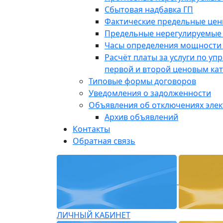
Сбытовая надбавка ГП
Фактические предельные це
Предельные нерегулируемые
Часы определения мощности 
Расчёт платы за услуги по у
первой и второй ценовым ка
Типовые формы договоров
Уведомления о задолженности
Объявления об отключениях эле
Архив объявлений
Контакты
Обратная связь
ЛИЧНЫЙ КАБИНЕТ