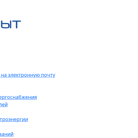
 на электронную почту
нергоснабжения
лей
ктроэнергии
заний