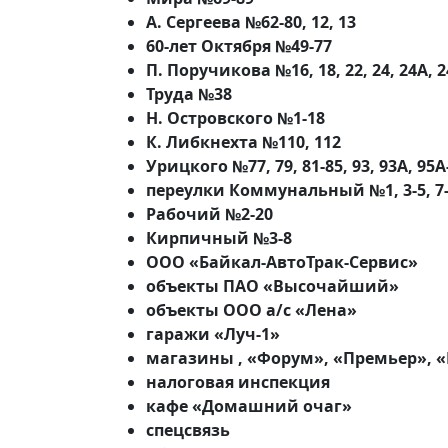
А. Сергеева №62-80, 12, 13
60-лет Октября №49-77
П. Поручикова №16, 18, 22, 24, 24А, 2
Труда №38
Н. Островского №1-18
К. Либкнехта №110, 112
Урицкого №77, 79, 81-85, 93, 93А, 95А
переулки Коммунальный №1, 3-5, 7-1
Рабочий №2-20
Кирпичный №3-8
ООО «Байкал-АвтоТрак-Сервис»
объекты ПАО «Высочайший»
объекты ООО а/с «Лена»
гаражи «Луч-1»
магазины , «Форум», «Премьер», «
налоговая инспекция
кафе «Домашний очаг»
спецсвязь