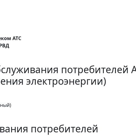
еком АТС
ОРВД
бслуживания потребителей 
ения электроэнергии)
тный)
вания потребителей