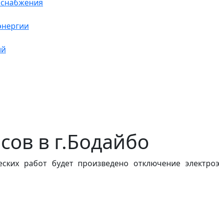
оснабжения
энергии
ий
асов в г.Бодайбо
еских работ будет произведено отключение электроэ