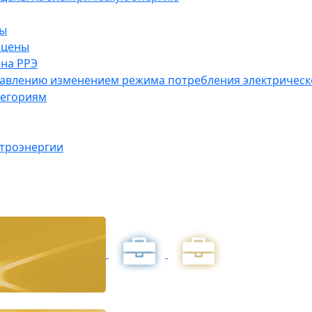
ны
 цены
на РРЭ
правлению изменением режима потребления электричес
тегориям
ктроэнергии