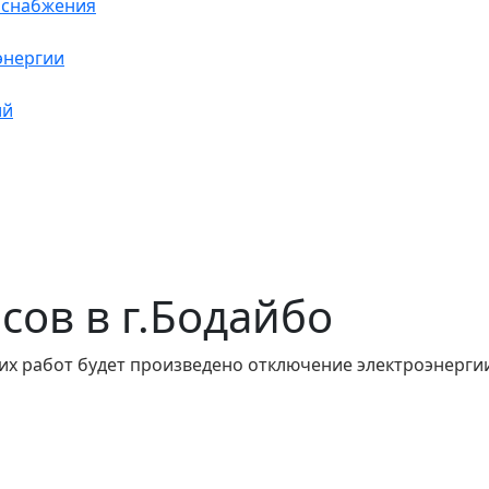
оснабжения
энергии
ий
асов в г.Бодайбо
их работ будет произведено отключение электроэнергии