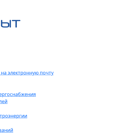
 на электронную почту
нергоснабжения
лей
ктроэнергии
заний