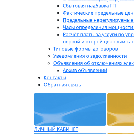
Сбытовая надбавка ГП
Фактические предельные це
Предельные нерегулируемые
Часы определения мощности 
Расчёт платы за услуги по у
первой и второй ценовым ка
Типовые формы договоров
Уведомления о задолженности
Объявления об отключениях эле
Архив объявлений
Контакты
Обратная связь
ЛИЧНЫЙ КАБИНЕТ