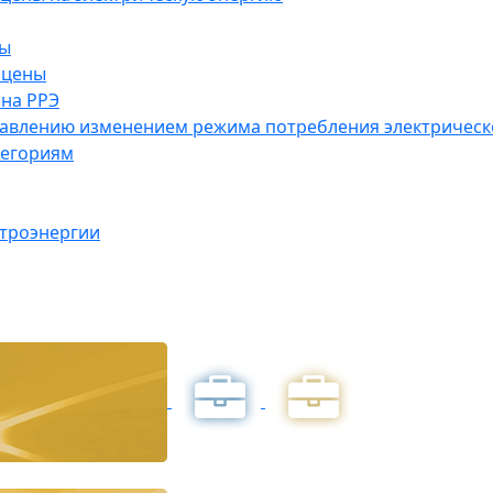
ны
 цены
на РРЭ
правлению изменением режима потребления электричес
тегориям
ктроэнергии