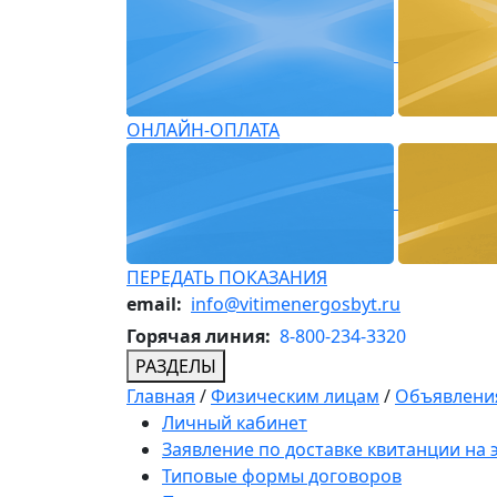
ОНЛАЙН-ОПЛАТА
ПЕРЕДАТЬ ПОКАЗАНИЯ
email:
info@vitimenergosbyt.ru
Горячая линия:
8-800-234-3320
РАЗДЕЛЫ
Главная
/
Физическим лицам
/
Объявления
Личный кабинет
Заявление по доставке квитанции на
Типовые формы договоров