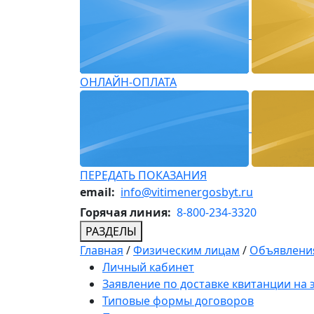
ОНЛАЙН-ОПЛАТА
ПЕРЕДАТЬ ПОКАЗАНИЯ
email:
info@vitimenergosbyt.ru
Горячая линия:
8-800-234-3320
РАЗДЕЛЫ
Главная
/
Физическим лицам
/
Объявления
Личный кабинет
Заявление по доставке квитанции на
Типовые формы договоров