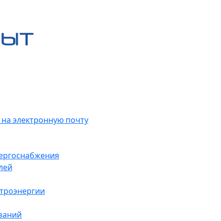
 на электронную почту
нергоснабжения
лей
ктроэнергии
заний