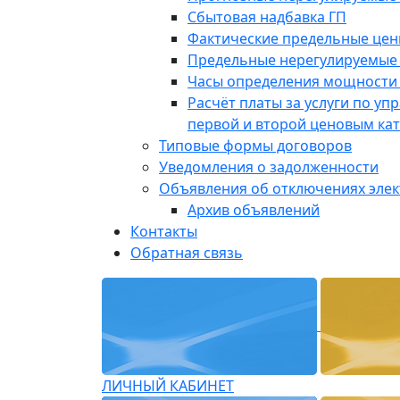
Сбытовая надбавка ГП
Фактические предельные це
Предельные нерегулируемые
Часы определения мощности 
Расчёт платы за услуги по у
первой и второй ценовым ка
Типовые формы договоров
Уведомления о задолженности
Объявления об отключениях эле
Архив объявлений
Контакты
Обратная связь
ЛИЧНЫЙ КАБИНЕТ