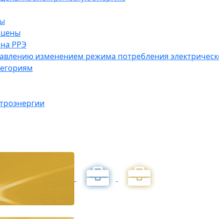
ны
 цены
на РРЭ
правлению изменением режима потребления электричес
тегориям
ктроэнергии