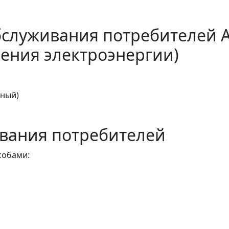
бслуживания потребителей 
ения электроэнергии)
тный)
вания потребителей
собами: