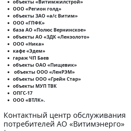
объекты «Витимжилстрой»
ООО «Регион голд»
объекты ЗАО «а/с Витим»
ООО «ГПФК»
база АО «Полюс Вернинское»
объекты АО «ЗДК «Лензолото»
ООО «Ника»
кафе «Эдем»
гараж ЧП Баев
объекты ОАО «Пищевик»
объекты ООО «ЛенРЭМ»
объекты ООО «Грейн Стар»
объекты МУП ТВК
ОПГС-17
ООО «ВТЛК».
Контактный центр обслуживания
потребителей АО «Витимэнерго»