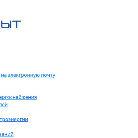
 на электронную почту
нергоснабжения
лей
ктроэнергии
заний