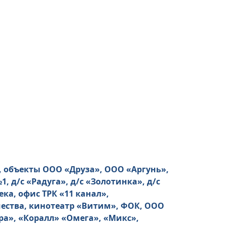
, объекты ООО «Друза», ООО «Аргунь»,
 д/с «Радуга», д/с «Золотинка», д/с
ка, офис ТРК «11 канал»,
чества, кинотеатр «Витим», ФОК, ООО
ра», «Коралл» «Омега», «Микс»,