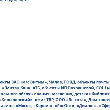
екты ЗАО «а/с Витим», Чалов, ГОВД, объекты почты
 «Ланта» банк, АТБ, объекты ИП Вахрушевой, СОШ №1,
ального обслуживания населения, детская библиоте
«Копыловский», офис ТВР, ООО «Высота», Дом твор
азины «Мясо», «Корвет», «РосОпт», «Диалог», «Сфе