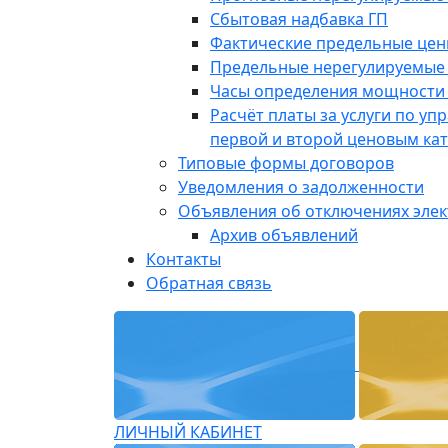
Сбытовая надбавка ГП
Фактические предельные це
Предельные нерегулируемые
Часы определения мощности 
Расчёт платы за услуги по у
первой и второй ценовым ка
Типовые формы договоров
Уведомления о задолженности
Объявления об отключениях эле
Архив объявлений
Контакты
Обратная связь
ЛИЧНЫЙ КАБИНЕТ