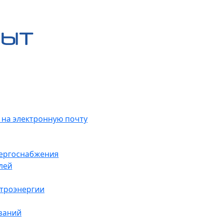
 на электронную почту
нергоснабжения
лей
ктроэнергии
заний