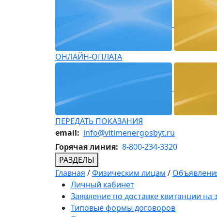
ОНЛАЙН-ОПЛАТА
ПЕРЕДАТЬ ПОКАЗАНИЯ
email:
info@vitimenergosbyt.ru
Горячая линия:
8-800-234-3320
РАЗДЕЛЫ
Главная
/
Физическим лицам
/
Объявления
Личный кабинет
Заявление по доставке квитанции на
Типовые формы договоров