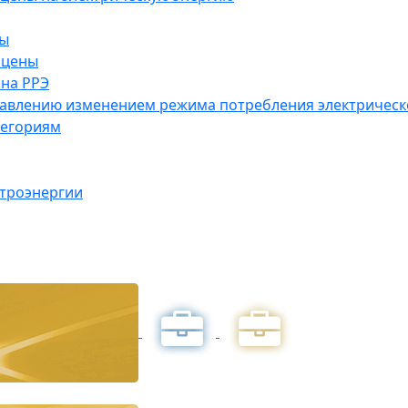
ны
 цены
на РРЭ
правлению изменением режима потребления электричес
тегориям
ктроэнергии