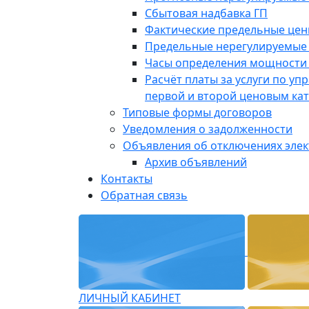
Сбытовая надбавка ГП
Фактические предельные це
Предельные нерегулируемые
Часы определения мощности 
Расчёт платы за услуги по у
первой и второй ценовым ка
Типовые формы договоров
Уведомления о задолженности
Объявления об отключениях эле
Архив объявлений
Контакты
Обратная связь
ЛИЧНЫЙ КАБИНЕТ