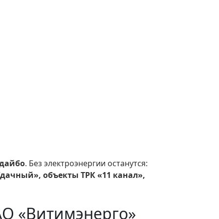
одайбо
. Без электроэнергии останутся:
н «Удачный», объекты ТРК «11 канал»,
АО «Витимэнерго»