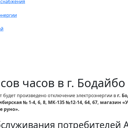
оснабжения
энергии
ий
асов часов в г. Бодайбо
т будет произведено отключение электроэнергии в
г. Б
 Сибирская № 1-4, 6, 8, МК-135 №12-14, 64, 67, магази
е руно».
бслуживания потребителей 